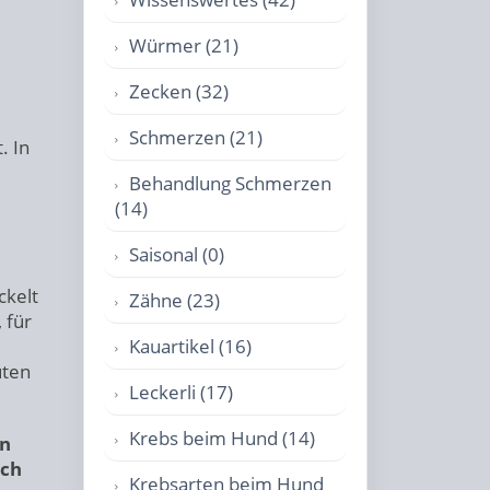
Würmer (21)
Zecken (32)
Schmerzen (21)
. In
Behandlung Schmerzen
(14)
Saisonal (0)
ckelt
Zähne (23)
 für
Kauartikel (16)
uten
Leckerli (17)
Krebs beim Hund (14)
nn
ich
Krebsarten beim Hund