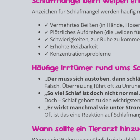
Schlafmangel beim Welpen er
Anzeichen für Schlafmangel werden häufig mi
✓ Vermehrtes Beißen (in Hände, Hose
✓ Plötzliches Aufdrehen (die „wilden fü
✓ Schwierigkeiten, zur Ruhe zu komm
✓ Erhöhte Reizbarkeit
✓ Konzentrationsprobleme
Häufige Irrtümer rund ums Sc
„Der muss sich austoben, dann schläf
Falsch. Überreizung führt oft zu Unruhe,
„So viel Schlaf ist doch nicht normal.
Doch – Schlaf gehört zu den wichtigst
„Er wirkt manchmal wie unter Stro
Oft ist das eine Reaktion auf Schlafma
Wann sollte ein Tierarzt hin
Wenn dein Welpe ungewöhnlich viel schläft,