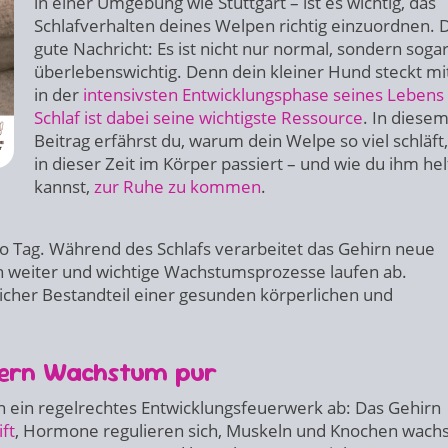
in einer Umgebung wie Stuttgart – ist es wichtig, das
Schlafverhalten deines Welpen richtig einzuordnen. 
gute Nachricht: Es ist nicht nur normal, sondern soga
überlebenswichtig. Denn dein kleiner Hund steckt mi
in der
intensivsten Entwicklungsphase seines Lebens
Schlaf ist dabei seine wichtigste Ressource
. In diese
Beitrag erfährst du, warum dein Welpe so viel schläft
in dieser Zeit im Körper passiert – und wie du ihm he
kannst,
zur Ruhe zu kommen
.
ro Tag. Während des Schlafs verarbeitet das Gehirn neue
h weiter und wichtige Wachstumsprozesse laufen ab.
licher Bestandteil einer gesunden körperlichen und
ondern Wachstum pur
n ein regelrechtes Entwicklungsfeuerwerk ab: Das Gehirn
ft
, Hormone regulieren sich, Muskeln und Knochen wach