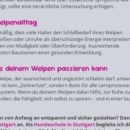
igt, sollte eine tierärztliche Untersuchung erfolgen.
lpenalltag
äßig, dass viele Halter den Schlafbedarf ihres Welpen
ißen oder Unruhe als überschüssige Energie interpretiert
chen von Müdigkeit oder Überforderung. Ausreichende
sten Bausteinen einer gesunden Entwicklung.
was deinem Welpen passieren kann
 Welpe, der ausreichend und ungestört schlafen darf, entwi
ist kein „Zeitverlust“, sondern Basis für alle Lernprozesse,
nsystem. Wenn du deinem Welpen dabei hilfst, zur Ruhe zu
s: die Fähigkeit, sich selbst zu spüren – und in einer la
n von Anfang an entspannt und sicher gestalten? Da
uttgart
an. Als
Hundeschule in Stuttgart
begleite ich d