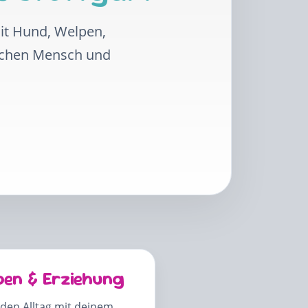
mit Hund, Welpen,
schen Mensch und
pen & Erziehung
 den Alltag mit deinem