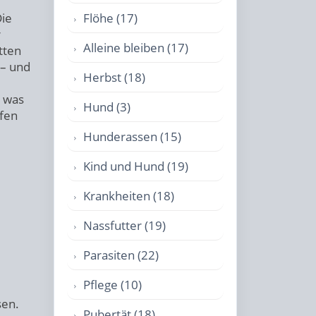
Flöhe (17)
Die
r
Alleine bleiben (17)
tten
– und
Herbst (18)
m
, was
Hund (3)
lfen
Hunderassen (15)
Kind und Hund (19)
Krankheiten (18)
Nassfutter (19)
Parasiten (22)
Pflege (10)
sen.
Pubertät (18)