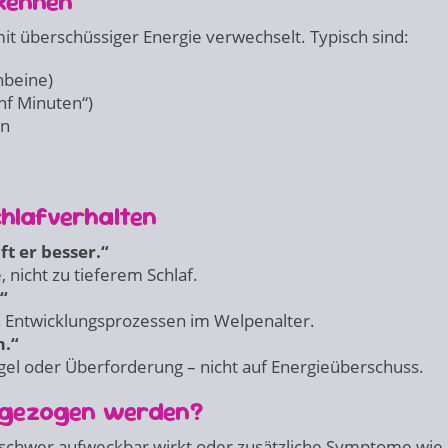
kennen
t überschüssiger Energie verwechselt. Typisch sind:
nbeine)
nf Minuten“)
en
hlafverhalten
t er besser.“
 nicht zu tieferem Schlaf.
“
en Entwicklungsprozessen im Welpenalter.
m.“
ngel oder Überforderung – nicht auf Energieüberschuss.
zugezogen werden?
 schwer aufweckbar wirkt oder zusätzliche Symptome wie