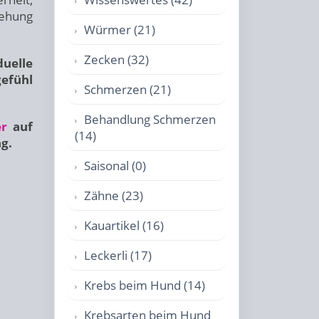
iehung
Würmer (21)
Zecken (32)
duelle
gefühl
Schmerzen (21)
Behandlung Schmerzen
er
auf
(14)
g.
Saisonal (0)
Zähne (23)
Kauartikel (16)
Leckerli (17)
Krebs beim Hund (14)
Krebsarten beim Hund