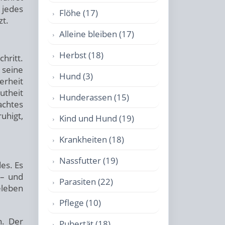
 jedes
Flöhe (17)
zt.
Alleine bleiben (17)
Herbst (18)
chritt.
 seine
Hund (3)
rheit
utheit
Hunderassen (15)
chtes
uhigt,
Kind und Hund (19)
Krankheiten (18)
Nassfutter (19)
es. Es
 – und
Parasiten (22)
eleben
Pflege (10)
. Der
Pubertät (18)