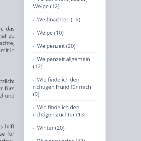
Welpe (12)
Weihnachten (19)
n, das
Welpe (10)
mal zu
achte,
Welpenzeit (20)
mit in
Welpenzeit allgemein
(12)
Wie finde ich den
tzlich:
richtigen Hund für mich
r fürs
(9)
el und
Wie finde ich den
richtigen Züchter (13)
 hilft
Winter (20)
se für
rheit,
Wissenswertes (42)