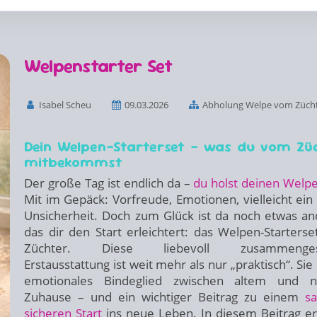
Welpenstarter Set
Isabel Scheu
09.03.2026
Abholung Welpe vom Züch
Dein Welpen-Starterset – was du vom Zü
mitbekommst
Der große Tag ist endlich da –
du holst deinen Welp
Mit im Gepäck: Vorfreude, Emotionen, vielleicht ein
Unsicherheit. Doch zum Glück ist da noch etwas an
das dir den Start erleichtert: das Welpen-Starters
Züchter. Diese liebevoll zusammengest
Erstausstattung ist weit mehr als nur „praktisch“. Sie 
emotionales Bindeglied zwischen altem und 
Zuhause – und ein wichtiger Beitrag zu einem
sa
sicheren Start
ins neue Leben. In diesem Beitrag er