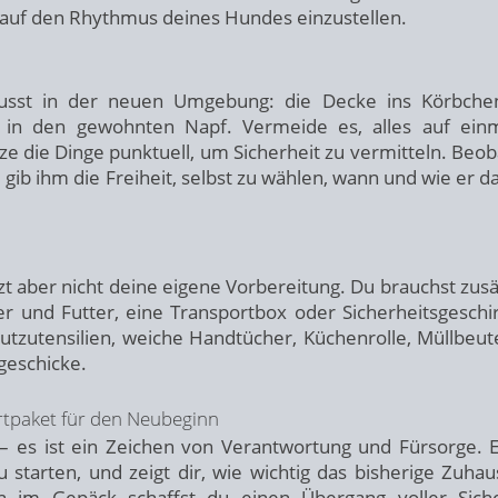
h auf den Rhythmus deines Hundes einzustellen.
wusst in der neuen Umgebung: die Decke ins Körbche
r in den gewohnten Napf. Vermeide es, alles auf ein
e die Dinge punktuell, um Sicherheit zu vermitteln. Beob
ib ihm die Freiheit, selbst zu wählen, wann und wie er da
tzt aber nicht deine eigene Vorbereitung. Du brauchst zusä
r und Futter, eine Transportbox oder Sicherheitsgeschir
Putzutensilien, weiche Handtücher, Küchenrolle, Müllbeut
geschicke.
artpaket für den Neubeginn
 – es ist ein Zeichen von Verantwortung und Fürsorge. Es
starten, und zeigt dir, wie wichtig das bisherige Zuhau
n im Gepäck schaffst du einen Übergang voller Siche