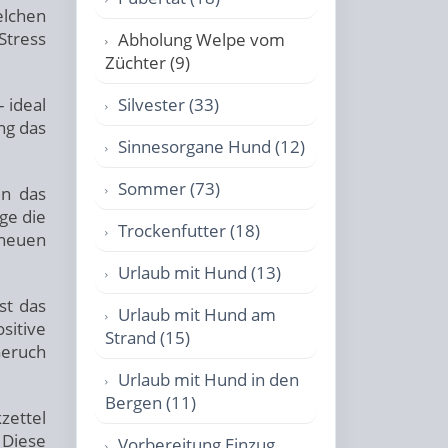
elchen
Stress
Abholung Welpe vom
Züchter (9)
 ideal
Silvester (33)
ng das
Sinnesorgane Hund (12)
Sommer (73)
en das
ge die
Trockenfutter (18)
 neuen
Urlaub mit Hund (13)
st das
Urlaub mit Hund am
sitive
Strand (15)
Geruch
Urlaub mit Hund in den
Bergen (11)
zettel
 Diese
Vorbereitung Einzug