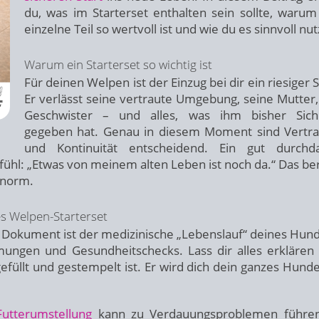
du, was im Starterset enthalten sein sollte, warum
einzelne Teil so wertvoll ist und wie du es sinnvoll nut
Warum ein Starterset so wichtig ist
Für deinen Welpen ist der Einzug bei dir ein riesiger S
Er verlässt seine vertraute Umgebung, seine Mutter,
Geschwister – und alles, was ihm bisher Siche
gegeben hat. Genau in diesem Moment sind Vertra
und Kontinuität entscheidend. Ein gut durchda
ühl: „Etwas von meinem alten Leben ist noch da.“ Das ber
norm.
es Welpen-Starterset
Dokument ist der medizinische „Lebenslauf“ deines Hund
mungen und Gesundheitschecks. Lass dir alles erklären
efüllt und gestempelt ist. Er wird dich dein ganzes Hund
Futterumstellung
kann zu Verdauungsproblemen führen