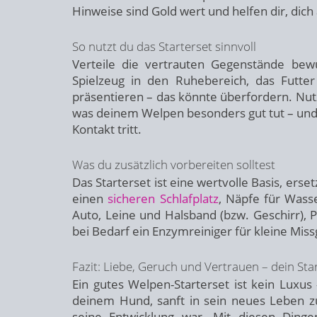
Hinweise sind Gold wert und helfen dir, dic
So nutzt du das Starterset sinnvoll
Verteile die vertrauten Gegenstände be
Spielzeug in den Ruhebereich, das Futte
präsentieren – das könnte überfordern. Nutz
was deinem Welpen besonders gut tut – und g
Kontakt tritt.
Was du zusätzlich vorbereiten solltest
Das Starterset ist eine wertvolle Basis, erse
einen
sicheren Schlafplatz
, Näpfe für Wasse
Auto, Leine und Halsband (bzw. Geschirr), 
bei Bedarf ein Enzymreiniger für kleine Miss
Fazit: Liebe, Geruch und Vertrauen – dein St
Ein gutes Welpen-Starterset ist kein Luxus
deinem Hund, sanft in sein neues Leben zu 
seine Entwicklung war. Mit diesen Dinge