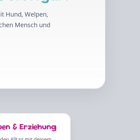
mit Hund, Welpen,
schen Mensch und
pen & Erziehung
 den Alltag mit deinem