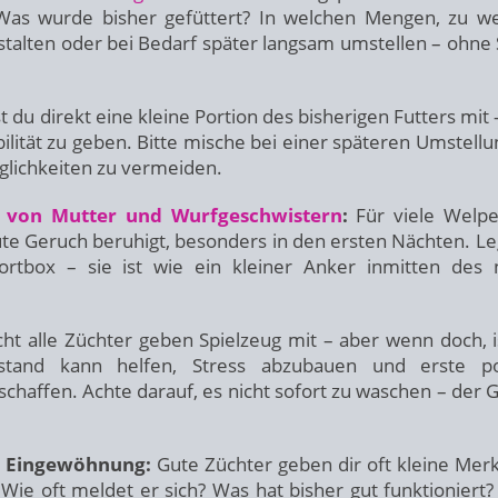
 Was wurde bisher gefüttert? In welchen Mengen, zu w
stalten oder bei Bedarf später langsam umstellen – ohne 
u direkt eine kleine Portion des bisherigen Futters mit –
lität zu geben. Bitte mische bei einer späteren Umstellu
glichkeiten zu vermeiden.
 von Mutter und Wurfgeschwistern
:
Für viele Welp
ute Geruch beruhigt, besonders in den ersten Nächten. Le
rtbox – sie ist wie ein kleiner Anker inmitten des
ht alle Züchter geben Spielzeug mit – aber wenn doch, i
nstand kann helfen, Stress abzubauen und erste po
affen. Achte darauf, es nicht sofort zu waschen – der 
 Eingewöhnung:
Gute Züchter geben dir oft kleine Merk
ie oft meldet er sich? Was hat bisher gut funktioniert?