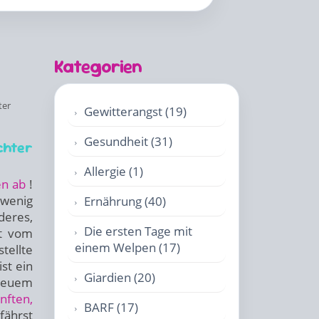
Kategorien
ter
Gewitterangst (19)
Gesundheit (31)
chter
Allergie (1)
en ab
!
 wenig
Ernährung (40)
deres,
Die ersten Tage mit
et vom
einem Welpen (17)
ellte
ist ein
Giardien (20)
neuem
nften,
BARF (17)
fährst