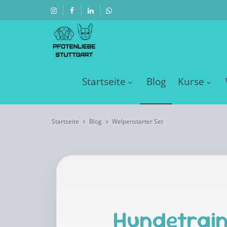
Startseite
Blog
Kurse
Startseite
Blog
Welpenstarter Set
Hundetrain