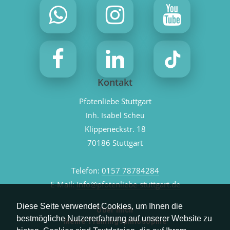
Kontakt
Pfotenliebe Stuttgart
Inh. Isabel Scheu
Klippeneckstr. 18
70186 Stuttgart
Telefon:
0157 78784284
E-Mail:
info@pfotenliebe-stuttgart.de
Diese Seite verwendet Cookies, um Ihnen die
Über mich
bestmögliche Nutzererfahrung auf unserer Website zu
Meine Trainingsphilosophie