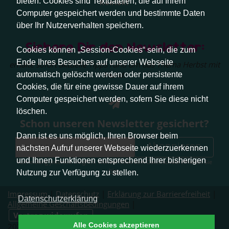
bieten. Cookies sind Textdateien, die auf Ihrem
Kontakt
Computer gespeichert werden und bestimmte Daten
über Ihr Nutzerverhalten speichern.
Sichere Dir den Newsletter:
Cookies können „Session-Cookies“ sein, die zum
Ende Ihres Besuches auf unserer Webseite
erhalte sofort aktuelle Tipps rund um das Thema Herbst mit
Hund.
automatisch gelöscht werden oder persistente
Cookies, die für eine gewisse Dauer auf ihrem
Computer gespeichert werden, sofern Sie diese nicht
löschen.
Schon unseren Newsletter gesichert?
Dann ist es uns möglich, Ihren Browser beim
Abonnieren
nächsten Aufruf unserer Webseite wiederzuerkennen
und Ihnen Funktionen entsprechend Ihrer bisherigen
Abmeldung jederzeit möglich. Weitere Infos zum Datenschutz erhalten Sie
hier
.
Nutzung zur Verfügung zu stellen.
Impressum
|
Datenschutz
|
Erklärung zur Barrierefreiheit
|
Datenschutzerklärung
Allgemeine Geschäftsbedingungen
|
Vertrag widerrufen
Alle Cookies akzeptieren
2026 © Pfotenliebe Stuttgart. Alle Rechte vorbehalten.