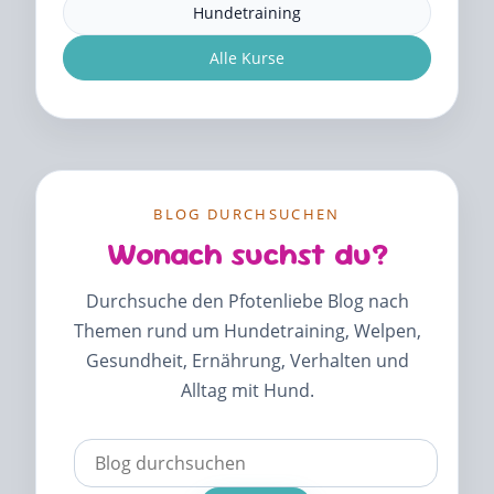
Hundetraining
Alle Kurse
BLOG DURCHSUCHEN
Wonach suchst du?
Durchsuche den Pfotenliebe Blog nach
Themen rund um Hundetraining, Welpen,
Gesundheit, Ernährung, Verhalten und
Alltag mit Hund.
Verwende
die
Pfeile
nach