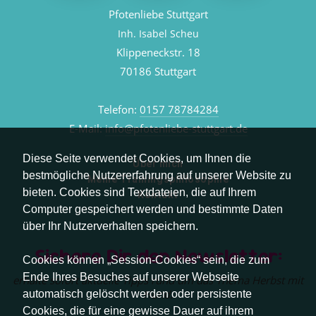
Pfotenliebe Stuttgart
Inh. Isabel Scheu
Klippeneckstr. 18
70186 Stuttgart
Telefon:
0157 78784284
E-Mail:
info@pfotenliebe-stuttgart.de
Diese Seite verwendet Cookies, um Ihnen die
Über mich
bestmögliche Nutzererfahrung auf unserer Website zu
Meine Trainingsphilosophie
bieten. Cookies sind Textdateien, die auf Ihrem
Kontakt
Computer gespeichert werden und bestimmte Daten
über Ihr Nutzerverhalten speichern.
Sichere Dir den Newsletter:
Cookies können „Session-Cookies“ sein, die zum
Ende Ihres Besuches auf unserer Webseite
erhalte sofort aktuelle Tipps rund um das Thema Herbst mit
Hund.
automatisch gelöscht werden oder persistente
Cookies, die für eine gewisse Dauer auf ihrem