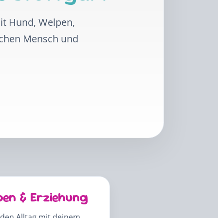
mit Hund, Welpen,
schen Mensch und
pen & Erziehung
 den Alltag mit deinem