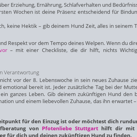
über Erziehung, Ernährung, Schlafverhalten und Bedürfnis
rsten Wochen ist deine Präsenz entscheidend für Bindu
h, keine Hektik – gib deinem Hund Zeit, alles in seinem
e und Respekt vor dem Tempo deines Welpen. Wenn du dire
vor
– mit einer Checkliste, die dir hilft, nichts Wichti
 von Verantwortung
 nicht vor der 8. Lebenswoche in sein neues Zuhause zi
 emotional bereit ist. Jeder zusätzliche Tag bei der Mutt
r ein ganzes Leben. Gib deinem zukünftigen Hund den 
rmation und einem liebevollen Zuhause, das ihn erwartet 
Zeitpunkt für den Einzug ist oder möchtest dich rund
aufberatung von
Pfotenliebe Stuttgart
hilft dir mit
eg für dich und deinen zukünftigen Hund zu finden.