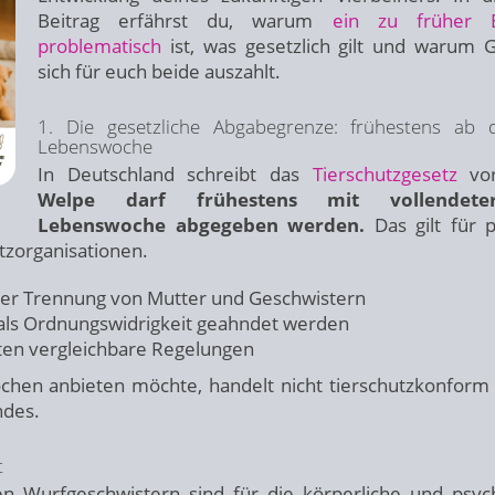
Beitrag erfährst du, warum
ein zu früher E
problematisch
ist, was gesetzlich gilt und warum 
sich für euch beide auszahlt.
1. Die gesetzliche Abgabegrenze: frühestens ab 
Lebenswoche
In Deutschland schreibt das
Tierschutzgesetz
vo
Welpe darf frühestens mit vollendete
Lebenswoche abgegeben werden.
Das gilt für p
tzorganisationen.
rüher Trennung von Mutter und Geschwistern
 als Ordnungswidrigkeit geahndet werden
lten vergleichbare Regelungen
hen anbieten möchte, handelt nicht tierschutzkonform
ndes.
t
 Wurfgeschwistern sind für die körperliche und psyc