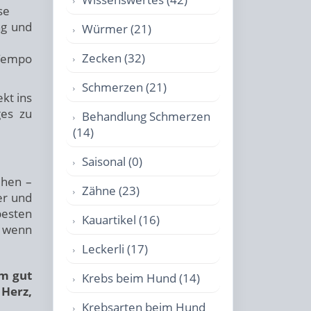
se
ng und
Würmer (21)
Zecken (32)
 Tempo
Schmerzen (21)
kt ins
ges zu
Behandlung Schmerzen
(14)
Saisonal (0)
ehen –
Zähne (23)
er und
besten
Kauartikel (16)
– wenn
Leckerli (17)
um gut
Krebs beim Hund (14)
 Herz,
Krebsarten beim Hund