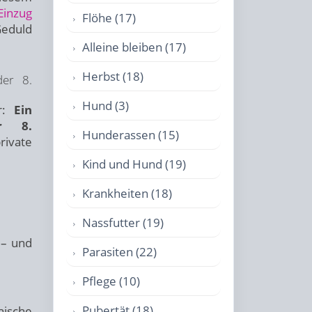
inzug
Flöhe (17)
Geduld
Alleine bleiben (17)
Herbst (18)
der 8.
Hund (3)
r:
Ein
r 8.
Hunderassen (15)
rivate
Kind und Hund (19)
Krankheiten (18)
Nassfutter (19)
 – und
Parasiten (22)
Pflege (10)
Pubertät (18)
hische