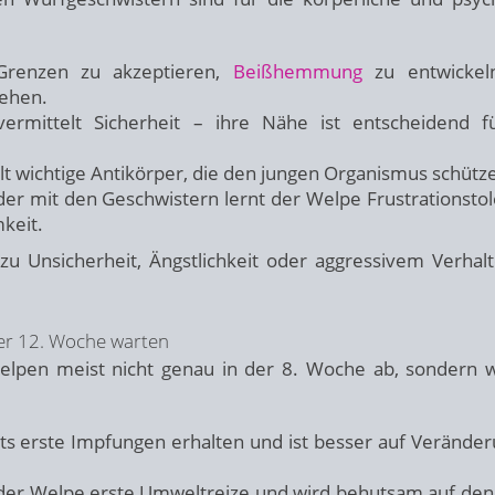
Grenzen zu akzeptieren,
Beißhemmung
zu entwickel
ehen.
rmittelt Sicherheit – ihre Nähe ist entscheidend f
t wichtige Antikörper, die den jungen Organismus schütz
er mit den Geschwistern lernt der Welpe Frustrationstol
keit.
zu Unsicherheit, Ängstlichkeit oder aggressivem Verhal
der 12. Woche warten
elpen meist nicht genau in der 8. Woche ab, sondern 
ts erste Impfungen erhalten und ist besser auf Verände
 der Welpe erste Umweltreize und wird behutsam auf den 