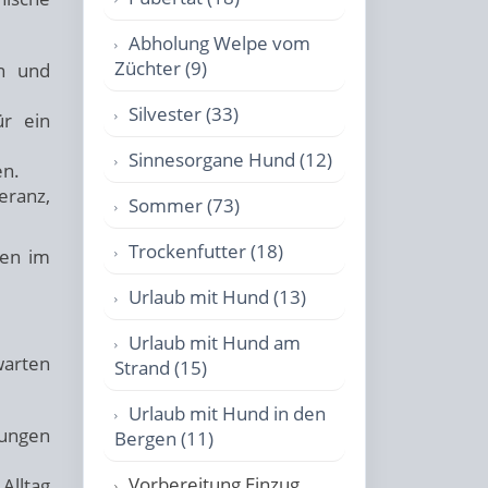
Abholung Welpe vom
Züchter (9)
n und
Silvester (33)
ür ein
Sinnesorgane Hund (12)
en.
eranz,
Sommer (73)
Trockenfutter (18)
ten im
Urlaub mit Hund (13)
Urlaub mit Hund am
warten
Strand (15)
Urlaub mit Hund in den
rungen
Bergen (11)
Vorbereitung Einzug
Alltag