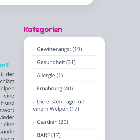
Kategorien
Gewitterangst (19)
Gesundheit (31)
en?
t, der
Allergie (1)
chlägt
Welpen
Ernährung (40)
h eine
Die ersten Tage mit
 Hund
einem Welpen (17)
ntwort
wieder
Giardien (20)
r eine
esunde
BARF (17)
diesem