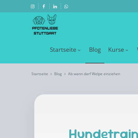
Startseite
Blog
Kurse
Startseite
Blog
Ab wann darf Welpe einziehen
Hundetrain