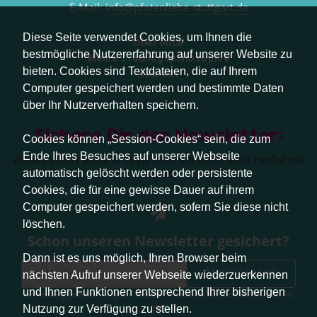
E-Mail:
info@pfotenliebe-stuttgart.de
Diese Seite verwendet Cookies, um Ihnen die
Über mich
bestmögliche Nutzererfahrung auf unserer Website zu
Meine Trainingsphilosophie
bieten. Cookies sind Textdateien, die auf Ihrem
Kontakt
Computer gespeichert werden und bestimmte Daten
über Ihr Nutzerverhalten speichern.
Sichere Dir den Newsletter:
Cookies können „Session-Cookies“ sein, die zum
Ende Ihres Besuches auf unserer Webseite
erhalte sofort aktuelle Tipps rund um das Thema Herbst mit
Hund.
automatisch gelöscht werden oder persistente
Cookies, die für eine gewisse Dauer auf ihrem
Computer gespeichert werden, sofern Sie diese nicht
löschen.
Schon unseren Newsletter gesichert?
Dann ist es uns möglich, Ihren Browser beim
Abonnieren
nächsten Aufruf unserer Webseite wiederzuerkennen
und Ihnen Funktionen entsprechend Ihrer bisherigen
Abmeldung jederzeit möglich. Weitere Infos zum Datenschutz erhalten Sie
hier
.
Nutzung zur Verfügung zu stellen.