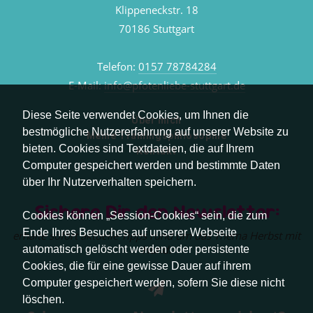
Klippeneckstr. 18
70186 Stuttgart
Telefon:
0157 78784284
E-Mail:
info@pfotenliebe-stuttgart.de
Diese Seite verwendet Cookies, um Ihnen die
Über mich
bestmögliche Nutzererfahrung auf unserer Website zu
Meine Trainingsphilosophie
bieten. Cookies sind Textdateien, die auf Ihrem
Kontakt
Computer gespeichert werden und bestimmte Daten
über Ihr Nutzerverhalten speichern.
Sichere Dir den Newsletter:
Cookies können „Session-Cookies“ sein, die zum
Ende Ihres Besuches auf unserer Webseite
erhalte sofort aktuelle Tipps rund um das Thema Herbst mit
Hund.
automatisch gelöscht werden oder persistente
Cookies, die für eine gewisse Dauer auf ihrem
Computer gespeichert werden, sofern Sie diese nicht
löschen.