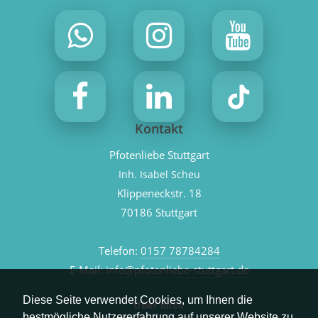
Kontakt
Pfotenliebe Stuttgart
Inh. Isabel Scheu
Klippeneckstr. 18
70186 Stuttgart
Telefon:
0157 78784284
E-Mail:
info@pfotenliebe-stuttgart.de
Diese Seite verwendet Cookies, um Ihnen die
Über mich
bestmögliche Nutzererfahrung auf unserer Website zu