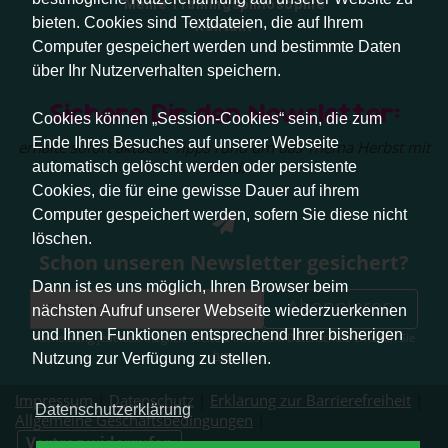
Meine Trainingsphilosophie
bieten. Cookies sind Textdateien, die auf Ihrem
Kontakt
Computer gespeichert werden und bestimmte Daten
über Ihr Nutzerverhalten speichern.
Sichere Dir den Newsletter:
Cookies können „Session-Cookies“ sein, die zum
Ende Ihres Besuches auf unserer Webseite
erhalte sofort aktuelle Tipps rund um das Thema Herbst mit
Hund.
automatisch gelöscht werden oder persistente
Cookies, die für eine gewisse Dauer auf ihrem
Computer gespeichert werden, sofern Sie diese nicht
löschen.
Schon unseren Newsletter gesichert?
Dann ist es uns möglich, Ihren Browser beim
Abonnieren
nächsten Aufruf unserer Webseite wiederzuerkennen
und Ihnen Funktionen entsprechend Ihrer bisherigen
Abmeldung jederzeit möglich. Weitere Infos zum Datenschutz erhalten Sie
hier
.
Nutzung zur Verfügung zu stellen.
Impressum
|
Datenschutz
|
Erklärung zur Barrierefreiheit
|
Datenschutzerklärung
Allgemeine Geschäftsbedingungen
|
Vertrag widerrufen