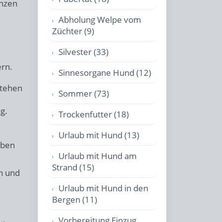
enzen
Abholung Welpe vom
Züchter (9)
Silvester (33)
rn.
Sinnesorgane Hund (12)
stehen
Sommer (73)
g.
Trockenfutter (18)
Urlaub mit Hund (13)
eben
Urlaub mit Hund am
Strand (15)
en und
Urlaub mit Hund in den
Bergen (11)
Vorbereitung Einzug