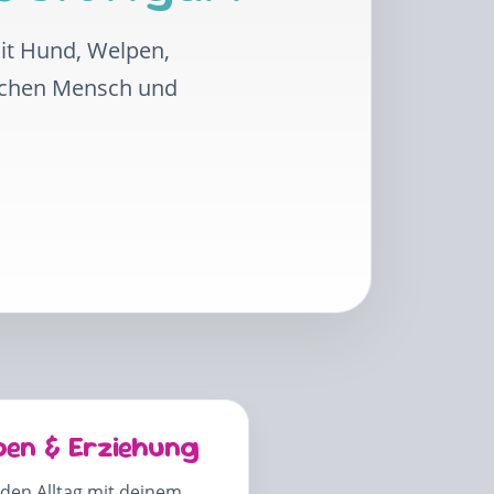
mit Hund, Welpen,
schen Mensch und
pen & Erziehung
 den Alltag mit deinem