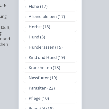
 Die
Flöhe (17)
gung
Alleine bleiben (17)
Herbst (18)
läuft,
g
Hund (3)
er und
chen
Hunderassen (15)
Kind und Hund (19)
Krankheiten (18)
Nassfutter (19)
Parasiten (22)
Pflege (10)
Pubertät (18)