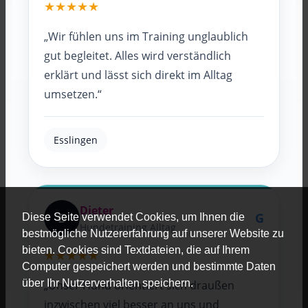
★★★★★
„Wir fühlen uns im Training unglaublich
gut begleitet. Alles wird verständlich
erklärt und lässt sich direkt im Alltag
umsetzen.“
Esslingen
Dieter
D
G
Diese Seite verwendet Cookies, um Ihnen die
Hundetraining Alltag
bestmögliche Nutzererfahrung auf unserer Website zu
bieten. Cookies sind Textdateien, die auf Ihrem
★★★★★
Computer gespeichert werden und bestimmte Daten
über Ihr Nutzerverhalten speichern.
„Unser Hund orientiert sich draußen
inzwischen viel besser an uns und