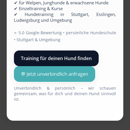
✔ für Welpen, Junghunde & erwachsene Hunde
✔ Einzeltraining & Kurse
✔ Hundetraining in Stuttgart, Esslingen,
Ludwigsburg und Umgebung
⭐️ 5.0 Google-Bewertung • persönliche Hundeschule
• Stuttgart & Umgebung
Training für deinen Hund finden
💬 Jetzt unverbindlich anfragen
Unverbindlich & persönlich – wir schauen
gemeinsam, was für dich und deinen Hund sinnvoll
ist.