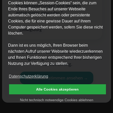
Cookies können „Session-Cookies“ sein, die zum
Hundebegegnungen sind deutlich
Ende Ihres Besuches auf unserer Webseite
entspannter geworden.“
automatisch gelöscht werden oder persistente
Cookies, die für eine gewisse Dauer auf ihrem
Computer gespeichert werden, sofern Sie diese nicht
Ludwigsburg
löschen.
Dann ist es uns möglich, Ihren Browser beim
Viele Mensch-Hund-Teams aus Stuttgart
nächsten Aufruf unserer Webseite wiederzuerkennen
und Umgebung vertrauen bereits auf mein
und Ihnen Funktionen entsprechend Ihrer bisherigen
Hundetraining.
Nutzung zur Verfügung zu stellen.
Datenschutzerklärung
Alle Kundenstimmen ansehen →
Alle Cookies akzeptieren
Nicht technisch notwendige Cookies ablehnen