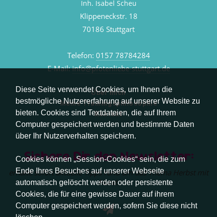
Inh. Isabel Scheu
Klippeneckstr. 18
70186 Stuttgart
Telefon:
0157 78784284
E-Mail:
info@pfotenliebe-stuttgart.de
Diese Seite verwendet Cookies, um Ihnen die
Über mich
bestmögliche Nutzererfahrung auf unserer Website zu
Meine Trainingsphilosophie
bieten. Cookies sind Textdateien, die auf Ihrem
Kontakt
Computer gespeichert werden und bestimmte Daten
über Ihr Nutzerverhalten speichern.
Sichere Dir den Newsletter:
Cookies können „Session-Cookies“ sein, die zum
Ende Ihres Besuches auf unserer Webseite
erhalte sofort aktuelle Tipps rund um das Thema Herbst mit
Hund.
automatisch gelöscht werden oder persistente
Cookies, die für eine gewisse Dauer auf ihrem
Computer gespeichert werden, sofern Sie diese nicht