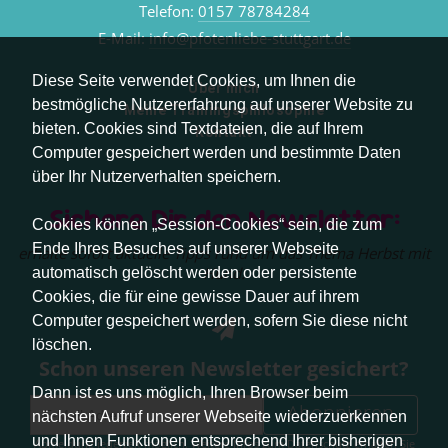
Telefon:
0157 78784284
E-Mail:
info@pfotenliebe-stuttgart.de
Diese Seite verwendet Cookies, um Ihnen die
Über mich
bestmögliche Nutzererfahrung auf unserer Website zu
Meine Trainingsphilosophie
bieten. Cookies sind Textdateien, die auf Ihrem
Kontakt
Computer gespeichert werden und bestimmte Daten
über Ihr Nutzerverhalten speichern.
Sichere Dir den Newsletter:
Cookies können „Session-Cookies“ sein, die zum
Ende Ihres Besuches auf unserer Webseite
erhalte sofort aktuelle Tipps rund um das Thema Herbst mit
Hund.
automatisch gelöscht werden oder persistente
Cookies, die für eine gewisse Dauer auf ihrem
Computer gespeichert werden, sofern Sie diese nicht
löschen.
Schon unseren Newsletter gesichert?
Dann ist es uns möglich, Ihren Browser beim
Abonnieren
nächsten Aufruf unserer Webseite wiederzuerkennen
und Ihnen Funktionen entsprechend Ihrer bisherigen
Abmeldung jederzeit möglich. Weitere Infos zum Datenschutz erhalten Sie