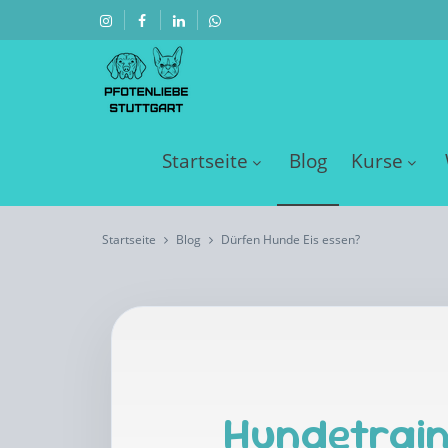
Startseite
Blog
Kurse
Startseite
Blog
Dürfen Hunde Eis essen?
Hundetrain