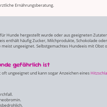
rärztliche Ernährungsberatung.
l für Hunde hergestellt wurde oder aus geeigneten Zutate
is enthält häufig Zucker, Milchprodukte, Schokolade ode
nde meist ungeeignet. Selbstgemachtes Hundeeis mit Obst 
nde gefährlich ist
st oft ungeeignet und kann sogar Anzeichen eines
Hitzschl
chfall.
Theobromin.
sbedrohlich.