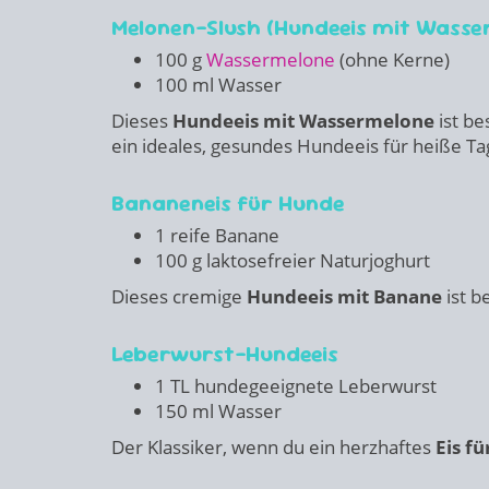
Melonen-Slush (Hundeeis mit Wasse
100 g
Wassermelone
(ohne Kerne)
100 ml Wasser
Dieses
Hundeeis mit Wassermelone
ist be
ein ideales, gesundes Hundeeis für heiße Ta
Bananeneis für Hunde
1 reife Banane
100 g laktosefreier Naturjoghurt
Dieses cremige
Hundeeis mit Banane
ist b
Leberwurst-Hundeeis
1 TL hundegeeignete Leberwurst
150 ml Wasser
Der Klassiker, wenn du ein herzhaftes
Eis f