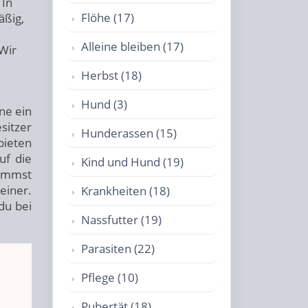
 In
Flöhe (17)
äßig,
Alleine bleiben (17)
Wir
Herbst (18)
Hund (3)
ne ein
sitzer
Hunderassen (15)
ieten
uf die
Kind und Hund (19)
ommst
einer.
Krankheiten (18)
du bei
Nassfutter (19)
Parasiten (22)
Pflege (10)
Pubertät (18)