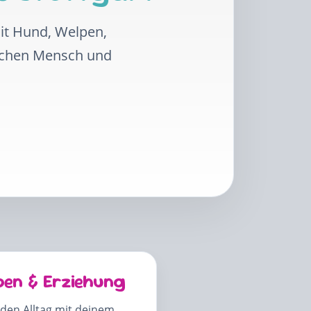
mit Hund, Welpen,
schen Mensch und
pen & Erziehung
 den Alltag mit deinem