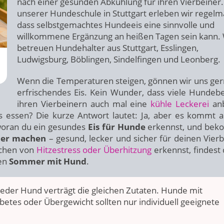
nach einer gesunden Abkühlung für ihren Vierbeiner.
unserer Hundeschule in Stuttgart erleben wir regelm
dass selbstgemachtes Hundeeis eine sinnvolle und
willkommene Ergänzung an heißen Tagen sein kann. 
betreuen Hundehalter aus Stuttgart, Esslingen,
Ludwigsburg, Böblingen, Sindelfingen und Leonberg.
Wenn die Temperaturen steigen, gönnen wir uns ger
erfrischendes Eis. Kein Wunder, dass viele Hundebe
ihren Vierbeinern auch mal eine
kühle Leckerei
anb
 essen? Die kurze Antwort lautet: Ja, aber es kommt a
 woran du ein gesundes
Eis für Hunde
erkennst, und bek
ber machen
– gesund, lecker und sicher für deinen Vierb
ichen von
Hitzestress oder Überhitzung
erkennst, findest 
ren
Sommer mit Hund
.
jeder Hund verträgt die gleichen Zutaten. Hunde mit
etes oder Übergewicht sollten nur individuell geeignete