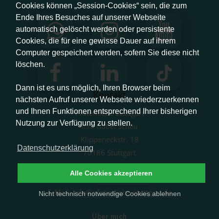
Cookies können „Session-Cookies“ sein, die zum
Ende Ihres Besuches auf unserer Webseite
automatisch gelöscht werden oder persistente
Cookies, die für eine gewisse Dauer auf ihrem
Computer gespeichert werden, sofern Sie diese nicht
löschen.
Dann ist es uns möglich, Ihren Browser beim
Kontakt
nächsten Aufruf unserer Webseite wiederzuerkennen
und Ihnen Funktionen entsprechend Ihrer bisherigen
Pfotenliebe Stuttgart
Nutzung zur Verfügung zu stellen.
Inh. Isabel Scheu
Klippeneckstr. 18
Datenschutzerklärung
70186 Stuttgart
Alle Cookies akzeptieren
Telefon:
0157 78784284
E-Mail:
info@pfotenliebe-stuttgart.de
Nicht technisch notwendige Cookies ablehnen
Über mich