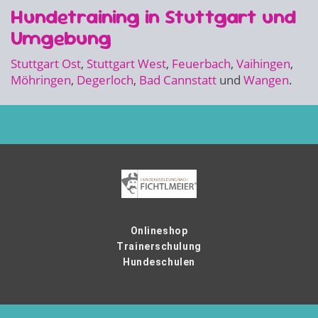
Hundetraining in Stuttgart und
Umgebung
Stuttgart Ost
,
Stuttgart West
,
Feuerbach
,
Vaihingen
,
Möhringen
,
Degerloch
,
Bad Cannstatt
und
Wangen
.
Onlineshop
Trainerschulung
Hundeschulen