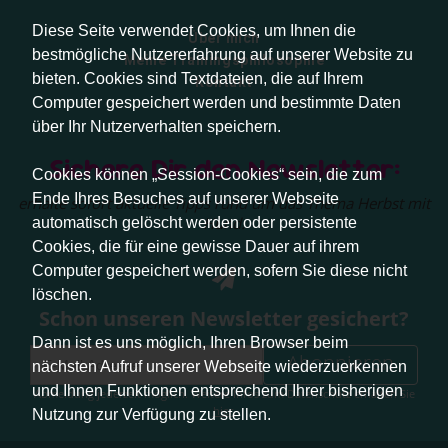
Diese Seite verwendet Cookies, um Ihnen die
Über mich
bestmögliche Nutzererfahrung auf unserer Website zu
Meine Trainingsphilosophie
bieten. Cookies sind Textdateien, die auf Ihrem
Kontakt
Computer gespeichert werden und bestimmte Daten
über Ihr Nutzerverhalten speichern.
Sichere Dir den Newsletter:
Cookies können „Session-Cookies“ sein, die zum
Ende Ihres Besuches auf unserer Webseite
erhalte sofort aktuelle Tipps rund um das Thema Herbst mit
Hund.
automatisch gelöscht werden oder persistente
Cookies, die für eine gewisse Dauer auf ihrem
Computer gespeichert werden, sofern Sie diese nicht
löschen.
Schon unseren Newsletter gesichert?
Dann ist es uns möglich, Ihren Browser beim
Abonnieren
nächsten Aufruf unserer Webseite wiederzuerkennen
und Ihnen Funktionen entsprechend Ihrer bisherigen
Abmeldung jederzeit möglich. Weitere Infos zum Datenschutz erhalten Sie
hier
.
Nutzung zur Verfügung zu stellen.