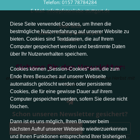
Telefon:
0157 78784284
E-Mail:
info@pfotenliebe-stuttgart.de
Diese Seite verwendet Cookies, um Ihnen die
Über mich
bestmögliche Nutzererfahrung auf unserer Website zu
Meine Trainingsphilosophie
bieten. Cookies sind Textdateien, die auf Ihrem
Kontakt
Computer gespeichert werden und bestimmte Daten
über Ihr Nutzerverhalten speichern.
Sichere Dir den Newsletter:
Cookies können „Session-Cookies“ sein, die zum
Ende Ihres Besuches auf unserer Webseite
erhalte sofort aktuelle Tipps rund um das Thema Herbst mit
Hund.
automatisch gelöscht werden oder persistente
Cookies, die für eine gewisse Dauer auf ihrem
Computer gespeichert werden, sofern Sie diese nicht
löschen.
Schon unseren Newsletter gesichert?
Dann ist es uns möglich, Ihren Browser beim
Abonnieren
nächsten Aufruf unserer Webseite wiederzuerkennen
und Ihnen Funktionen entsprechend Ihrer bisherigen
Abmeldung jederzeit möglich. Weitere Infos zum Datenschutz erhalten Sie