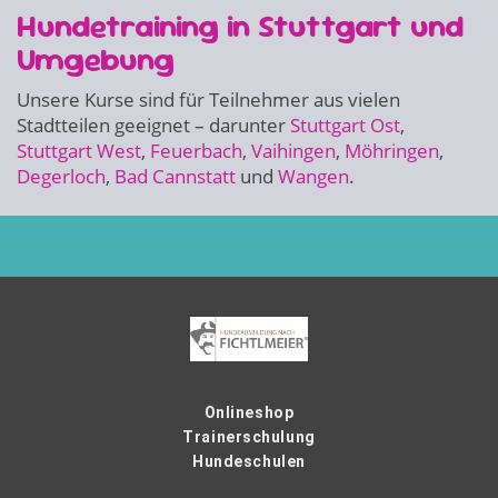
Hundetraining in Stuttgart und
Umgebung
Unsere Kurse sind für Teilnehmer aus vielen
Stadtteilen geeignet – darunter
Stuttgart Ost
,
Stuttgart West
,
Feuerbach
,
Vaihingen
,
Möhringen
,
Degerloch
,
Bad Cannstatt
und
Wangen
.
Onlineshop
Trainerschulung
Hundeschulen