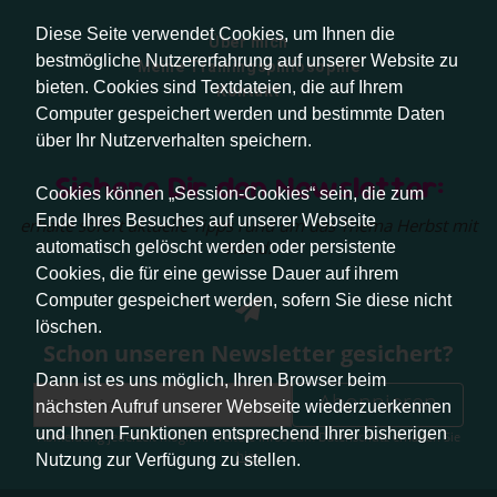
Diese Seite verwendet Cookies, um Ihnen die
Über mich
bestmögliche Nutzererfahrung auf unserer Website zu
Meine Trainingsphilosophie
bieten. Cookies sind Textdateien, die auf Ihrem
Kontakt
Computer gespeichert werden und bestimmte Daten
über Ihr Nutzerverhalten speichern.
Sichere Dir den Newsletter:
Cookies können „Session-Cookies“ sein, die zum
Ende Ihres Besuches auf unserer Webseite
erhalte sofort aktuelle Tipps rund um das Thema Herbst mit
Hund.
automatisch gelöscht werden oder persistente
Cookies, die für eine gewisse Dauer auf ihrem
Computer gespeichert werden, sofern Sie diese nicht
löschen.
Schon unseren Newsletter gesichert?
Dann ist es uns möglich, Ihren Browser beim
Abonnieren
nächsten Aufruf unserer Webseite wiederzuerkennen
und Ihnen Funktionen entsprechend Ihrer bisherigen
Abmeldung jederzeit möglich. Weitere Infos zum Datenschutz erhalten Sie
hier
.
Nutzung zur Verfügung zu stellen.