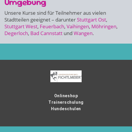
Umgebung
Unsere Kurse sind für Teilnehmer aus vielen
Stadtteilen geeignet – darunter
Stuttgart Ost
,
Stuttgart West
,
Feuerbach
,
Vaihingen
,
Möhringen
,
Degerloch
,
Bad Cannstatt
und
Wangen
.
Onlineshop
Trainerschulung
Hundeschulen