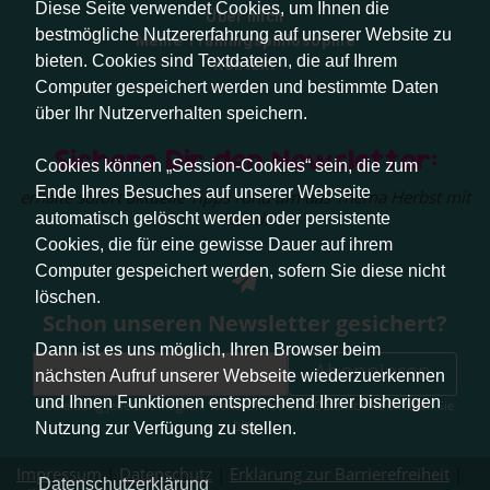
Diese Seite verwendet Cookies, um Ihnen die
Über mich
bestmögliche Nutzererfahrung auf unserer Website zu
Meine Trainingsphilosophie
bieten. Cookies sind Textdateien, die auf Ihrem
Kontakt
Computer gespeichert werden und bestimmte Daten
über Ihr Nutzerverhalten speichern.
Sichere Dir den Newsletter:
Cookies können „Session-Cookies“ sein, die zum
Ende Ihres Besuches auf unserer Webseite
erhalte sofort aktuelle Tipps rund um das Thema Herbst mit
Hund.
automatisch gelöscht werden oder persistente
Cookies, die für eine gewisse Dauer auf ihrem
Computer gespeichert werden, sofern Sie diese nicht
löschen.
Schon unseren Newsletter gesichert?
Dann ist es uns möglich, Ihren Browser beim
Abonnieren
nächsten Aufruf unserer Webseite wiederzuerkennen
und Ihnen Funktionen entsprechend Ihrer bisherigen
Abmeldung jederzeit möglich. Weitere Infos zum Datenschutz erhalten Sie
hier
.
Nutzung zur Verfügung zu stellen.
Impressum
|
Datenschutz
|
Erklärung zur Barrierefreiheit
|
Datenschutzerklärung