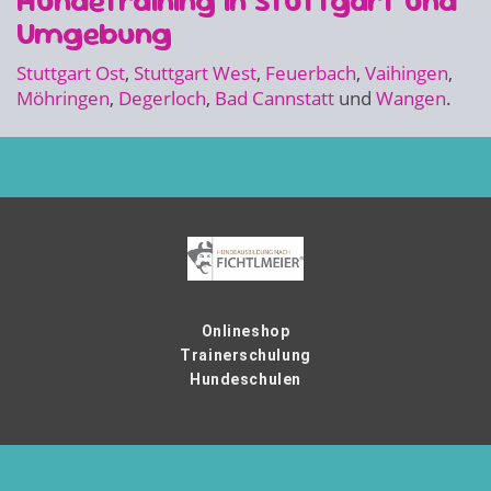
Hundetraining in Stuttgart und
Umgebung
Stuttgart Ost
,
Stuttgart West
,
Feuerbach
,
Vaihingen
,
Möhringen
,
Degerloch
,
Bad Cannstatt
und
Wangen
.
Onlineshop
Trainerschulung
Hundeschulen