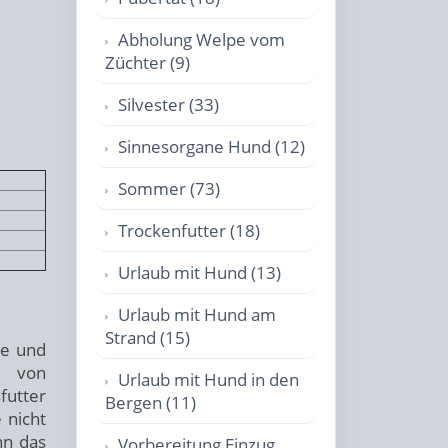
Abholung Welpe vom
Züchter (9)
Silvester (33)
Sinnesorgane Hund (12)
Sommer (73)
Trockenfutter (18)
Urlaub mit Hund (13)
Urlaub mit Hund am
Strand (15)
me und
r von
Urlaub mit Hund in den
futter
Bergen (11)
 nicht
nn das
Vorbereitung Einzug