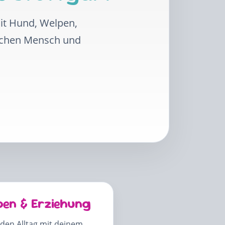
mit Hund, Welpen,
schen Mensch und
pen & Erziehung
 den Alltag mit deinem