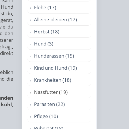
s kann
 Hund
Flöhe (17)
st du,
Alleine bleiben (17)
gerst,
wie du
Herbst (18)
nd den
nserer
Hund (3)
fragt,
direkt
Hunderassen (15)
Kind und Hund (19)
eblich
nd die
Krankheiten (18)
Nassfutter (19)
tunden
Parasiten (22)
 kühl,
Pflege (10)
Pubertät (18)