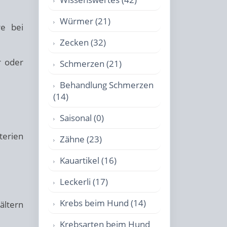
Würmer (21)
re bei
Zecken (32)
 oder
Schmerzen (21)
Behandlung Schmerzen
(14)
Saisonal (0)
terien
Zähne (23)
Kauartikel (16)
Leckerli (17)
Krebs beim Hund (14)
ältern
Krebsarten beim Hund