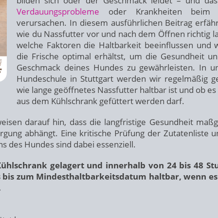
bilden sich oder der Geschmack leidet – und da
Verdauungsprobleme
oder Krankheiten beim
verursachen. In diesem ausführlichen Beitrag erfähr
wie du Nassfutter vor und nach dem Öffnen richtig la
welche Faktoren die Haltbarkeit beeinflussen und 
die Frische optimal erhältst, um die Gesundheit u
Geschmack deines Hundes zu gewährleisten. In u
Hundeschule in Stuttgart werden wir regelmäßig ge
wie lange geöffnetes Nassfutter haltbar ist und ob es 
aus dem Kühlschrank gefüttert werden darf.
isen darauf hin, dass die langfristige Gesundheit maßg
gung abhängt. Eine kritische Prüfung der Zutatenliste u
s des Hundes sind dabei essenziell.
Kühlschrank gelagert und innerhalb von 24 bis 48 S
 bis zum Mindesthaltbarkeitsdatum haltbar, wenn es
.