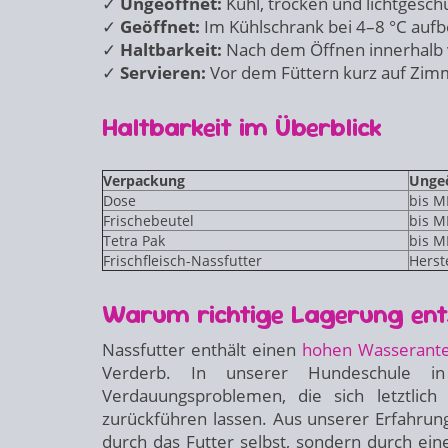
✓
Ungeöffnet:
Kühl, trocken und lichtgeschü
✓
Geöffnet:
Im Kühlschrank bei 4–8 °C auf
✓
Haltbarkeit:
Nach dem Öffnen innerhalb 
✓
Servieren:
Vor dem Füttern kurz auf Zim
Haltbarkeit im Überblick
Verpackung
Ungeö
Dose
bis 
Frischebeutel
bis 
Tetra Pak
bis 
Frischfleisch-Nassfutter
Herst
Warum richtige Lagerung ents
Nassfutter enthält einen
hohen Wasserante
Verderb. In unserer Hundeschule in
Verdauungsproblemen, die sich letztlich
zurückführen lassen. Aus unserer Erfahrung
durch das Futter selbst, sondern durch e