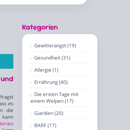
Kategorien
Gewitterangst (19)
Gesundheit (31)
Allergie (1)
 und
Ernährung (40)
Die ersten Tage mit
fragst
einem Welpen (17)
ass es
en die
Giardien (20)
t kann
terien
BARF (17)