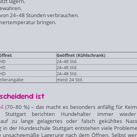
tzt lagern.
bewahren.
von 24–48 Stunden verbrauchen.
mertemperatur bringen.
ffnet
Geöffnet (Kühlschrank)
MHD
24–48 Std.
MHD
24–48 Std.
MHD
24–48 Std.
ellerangabe
meist 24 Std.
cheidend ist
il
(70–80 %) – das macht es besonders anfällig für Kei
 Stuttgart berichten Hundehalter immer wiede
 auf zu lange gelagertes oder falsch gekühltes Nass
 in der Hundeschule Stuttgart entstehen viele Probleme
ine unsachgemäße Lagerung nach dem Öffnen. Selbst we