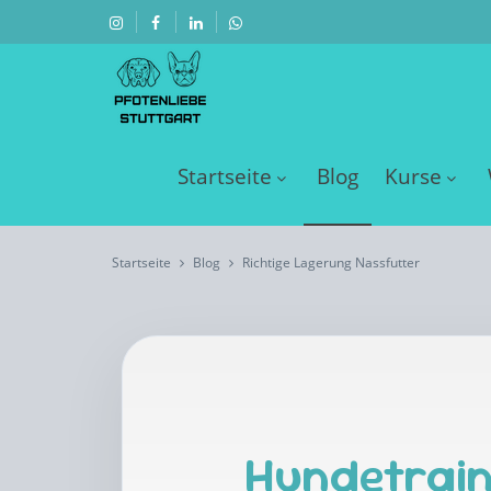
Startseite
Blog
Kurse
Startseite
Blog
Richtige Lagerung Nassfutter
Hundetrain