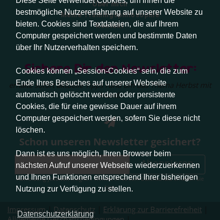
Diese Seite verwendet Cookies, um Ihnen die
Über mich
bestmögliche Nutzererfahrung auf unserer Website zu
Meine Trainingsphilosophie
bieten. Cookies sind Textdateien, die auf Ihrem
Kontakt
Computer gespeichert werden und bestimmte Daten
über Ihr Nutzerverhalten speichern.
Sichere Dir den Newsletter:
Cookies können „Session-Cookies“ sein, die zum
Ende Ihres Besuches auf unserer Webseite
erhalte sofort aktuelle Tipps rund um das Thema Herbst mit
Hund.
automatisch gelöscht werden oder persistente
Cookies, die für eine gewisse Dauer auf ihrem
Computer gespeichert werden, sofern Sie diese nicht
löschen.
Schon unseren Newsletter gesichert?
Dann ist es uns möglich, Ihren Browser beim
Abonnieren
nächsten Aufruf unserer Webseite wiederzuerkennen
und Ihnen Funktionen entsprechend Ihrer bisherigen
Abmeldung jederzeit möglich. Weitere Infos zum Datenschutz erhalten Sie
hier
.
Nutzung zur Verfügung zu stellen.
Impressum
|
Datenschutz
|
Erklärung zur Barrierefreiheit
|
Datenschutzerklärung
Allgemeine Geschäftsbedingungen
|