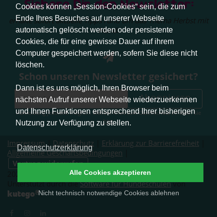
Sichere Dir den Newsletter:
Cookies können „Session-Cookies“ sein, die zum
Ende Ihres Besuches auf unserer Webseite
erhalte sofort aktuelle Tipps rund um das Thema Herbst mit
Hund.
automatisch gelöscht werden oder persistente
Cookies, die für eine gewisse Dauer auf ihrem
Computer gespeichert werden, sofern Sie diese nicht
löschen.
Schon unseren Newsletter gesichert?
Dann ist es uns möglich, Ihren Browser beim
Abonnieren
nächsten Aufruf unserer Webseite wiederzuerkennen
und Ihnen Funktionen entsprechend Ihrer bisherigen
Abmeldung jederzeit möglich. Weitere Infos zum Datenschutz erhalten Sie
hier
.
Nutzung zur Verfügung zu stellen.
Impressum
|
Datenschutz
|
Erklärung zur Barrierefreiheit
|
Datenschutzerklärung
Allgemeine Geschäftsbedingungen
|
Vertrag widerrufen
Alle Cookies akzeptieren
2026 © Pfotenliebe Stuttgart. Alle Rechte vorbehalten.
Unterstützt durch die
Software für Hundeschulen
von
®
kutego
Nicht technisch notwendige Cookies ablehnen
.