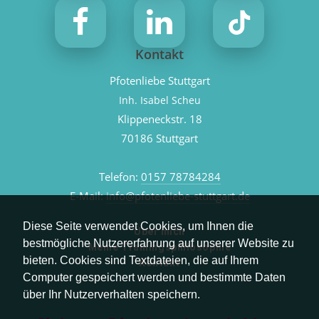
Kontakt
Pfotenliebe Stuttgart
Inh. Isabel Scheu
Klippeneckstr. 18
70186 Stuttgart
Telefon:
0157 78784284
E-Mail:
info@pfotenliebe-stuttgart.de
Diese Seite verwendet Cookies, um Ihnen die
Über mich
bestmögliche Nutzererfahrung auf unserer Website zu
Meine Trainingsphilosophie
bieten. Cookies sind Textdateien, die auf Ihrem
Kontakt
Computer gespeichert werden und bestimmte Daten
über Ihr Nutzerverhalten speichern.