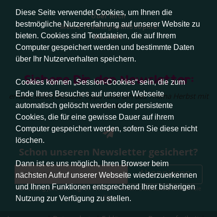
Diese Seite verwendet Cookies, um Ihnen die
Über mich
bestmögliche Nutzererfahrung auf unserer Website zu
Meine Trainingsphilosophie
bieten. Cookies sind Textdateien, die auf Ihrem
Kontakt
Computer gespeichert werden und bestimmte Daten
über Ihr Nutzerverhalten speichern.
Sichere Dir den Newsletter:
Cookies können „Session-Cookies“ sein, die zum
Ende Ihres Besuches auf unserer Webseite
erhalte sofort aktuelle Tipps rund um das Thema Herbst mit
Hund.
automatisch gelöscht werden oder persistente
Cookies, die für eine gewisse Dauer auf ihrem
Computer gespeichert werden, sofern Sie diese nicht
löschen.
Schon unseren Newsletter gesichert?
Dann ist es uns möglich, Ihren Browser beim
Abonnieren
nächsten Aufruf unserer Webseite wiederzuerkennen
und Ihnen Funktionen entsprechend Ihrer bisherigen
Abmeldung jederzeit möglich. Weitere Infos zum Datenschutz erhalten Sie
hier
.
Nutzung zur Verfügung zu stellen.