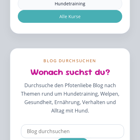
Hundetraining
Alle Kurse
BLOG DURCHSUCHEN
Wonach suchst du?
Durchsuche den Pfotenliebe Blog nach
Themen rund um Hundetraining, Welpen,
Gesundheit, Ernährung, Verhalten und
Alltag mit Hund.
Verwende
die
Pfeile
nach