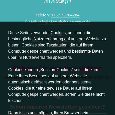
70186 Stuttgart
Telefon:
0157 78784284
E-Mail:
info@pfotenliebe-stuttgart.de
Diese Seite verwendet Cookies, um Ihnen die
Über mich
bestmögliche Nutzererfahrung auf unserer Website zu
Meine Trainingsphilosophie
bieten. Cookies sind Textdateien, die auf Ihrem
Kontakt
Computer gespeichert werden und bestimmte Daten
über Ihr Nutzerverhalten speichern.
Sichere Dir den Newsletter:
Cookies können „Session-Cookies“ sein, die zum
Ende Ihres Besuches auf unserer Webseite
erhalte sofort aktuelle Tipps rund um das Thema Herbst mit
Hund.
automatisch gelöscht werden oder persistente
Cookies, die für eine gewisse Dauer auf ihrem
Computer gespeichert werden, sofern Sie diese nicht
löschen.
Schon unseren Newsletter gesichert?
Dann ist es uns möglich, Ihren Browser beim