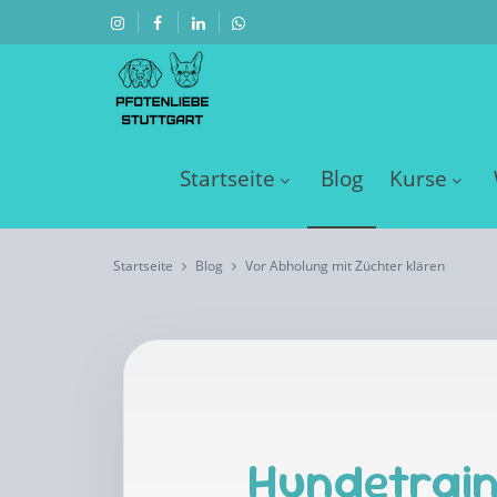
Startseite
Blog
Kurse
Startseite
Blog
Vor Abholung mit Züchter klären
Hundetrain