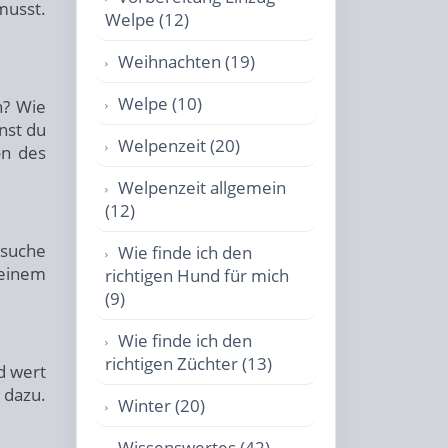
musst.
Welpe (12)
Weihnachten (19)
Welpe (10)
n? Wie
nst du
Welpenzeit (20)
on des
Welpenzeit allgemein
(12)
rsuche
Wie finde ich den
deinem
richtigen Hund für mich
(9)
Wie finde ich den
richtigen Züchter (13)
d wert
 dazu.
Winter (20)
Wissenswertes (42)