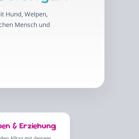
mit Hund, Welpen,
schen Mensch und
pen & Erziehung
 den Alltag mit deinem