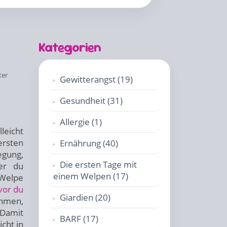
Kategorien
ter
Gewitterangst (19)
Gesundheit (31)
r
Allergie (1)
leicht
ersten
Ernährung (40)
gung,
Die ersten Tage mit
er du
einem Welpen (17)
 Welpe
vor du
Giardien (20)
ehmen,
 Damit
BARF (17)
cht in