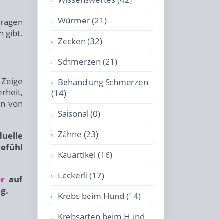
Würmer (21)
Fragen
 gibt.
Zecken (32)
Schmerzen (21)
 Zeige
Behandlung Schmerzen
rheit,
(14)
en von
Saisonal (0)
Zähne (23)
duelle
gefühl
Kauartikel (16)
Leckerli (17)
er
auf
g.
Krebs beim Hund (14)
Krebsarten beim Hund