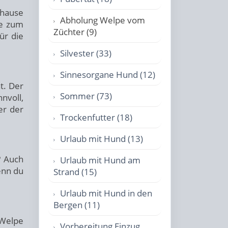
uhause
Abholung Welpe vom
se zum
Züchter (9)
ür die
Silvester (33)
Sinnesorgane Hund (12)
t. Der
Sommer (73)
nvoll,
er der
Trockenfutter (18)
Urlaub mit Hund (13)
? Auch
Urlaub mit Hund am
enn du
Strand (15)
Urlaub mit Hund in den
Bergen (11)
 Welpe
Vorbereitung Einzug