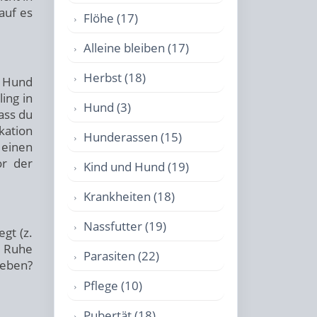
auf es
Flöhe (17)
Alleine bleiben (17)
Herbst (18)
n Hund
ing in
Hund (3)
ass du
kation
Hunderassen (15)
 einen
or der
Kind und Hund (19)
Krankheiten (18)
Nassfutter (19)
gt (z.
n Ruhe
Parasiten (22)
geben?
Pflege (10)
Pubertät (18)