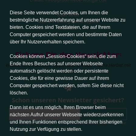
Diese Seite verwendet Cookies, um Ihnen die
Über mich
bestmögliche Nutzererfahrung auf unserer Website zu
Meine Trainingsphilosophie
bieten. Cookies sind Textdateien, die auf Ihrem
Kontakt
Computer gespeichert werden und bestimmte Daten
über Ihr Nutzerverhalten speichern.
Sichere Dir den Newsletter:
Cookies können „Session-Cookies“ sein, die zum
Ende Ihres Besuches auf unserer Webseite
erhalte sofort aktuelle Tipps rund um das Thema Herbst mit
Hund.
automatisch gelöscht werden oder persistente
Cookies, die für eine gewisse Dauer auf ihrem
Computer gespeichert werden, sofern Sie diese nicht
löschen.
Schon unseren Newsletter gesichert?
Dann ist es uns möglich, Ihren Browser beim
Abonnieren
nächsten Aufruf unserer Webseite wiederzuerkennen
und Ihnen Funktionen entsprechend Ihrer bisherigen
Abmeldung jederzeit möglich. Weitere Infos zum Datenschutz erhalten Sie
hier
.
Nutzung zur Verfügung zu stellen.