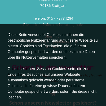
70186 Stuttgart
Telefon:
0157 78784284
E-Mail:
info@pfotenliebe-stuttgart.de
Diese Seite verwendet Cookies, um Ihnen die
Über mich
bestmögliche Nutzererfahrung auf unserer Website zu
Meine Trainingsphilosophie
bieten. Cookies sind Textdateien, die auf Ihrem
Kontakt
Computer gespeichert werden und bestimmte Daten
über Ihr Nutzerverhalten speichern.
Sichere Dir den Newsletter:
Cookies können „Session-Cookies“ sein, die zum
Ende Ihres Besuches auf unserer Webseite
erhalte sofort aktuelle Tipps rund um das Thema Herbst mit
Hund.
automatisch gelöscht werden oder persistente
Cookies, die für eine gewisse Dauer auf ihrem
Computer gespeichert werden, sofern Sie diese nicht
löschen.
Schon unseren Newsletter gesichert?