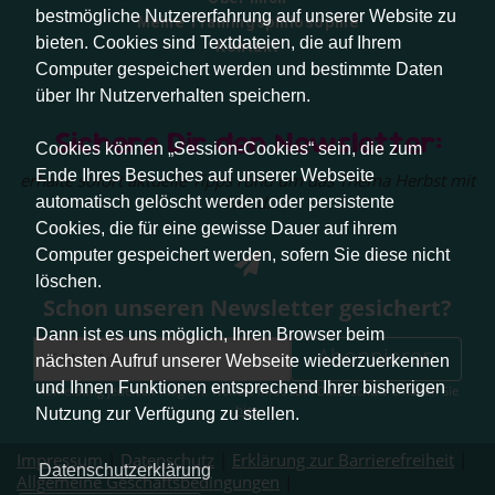
bestmögliche Nutzererfahrung auf unserer Website zu
Meine Trainingsphilosophie
bieten. Cookies sind Textdateien, die auf Ihrem
Kontakt
Computer gespeichert werden und bestimmte Daten
über Ihr Nutzerverhalten speichern.
Sichere Dir den Newsletter:
Cookies können „Session-Cookies“ sein, die zum
Ende Ihres Besuches auf unserer Webseite
erhalte sofort aktuelle Tipps rund um das Thema Herbst mit
Hund.
automatisch gelöscht werden oder persistente
Cookies, die für eine gewisse Dauer auf ihrem
Computer gespeichert werden, sofern Sie diese nicht
löschen.
Schon unseren Newsletter gesichert?
Dann ist es uns möglich, Ihren Browser beim
Abonnieren
nächsten Aufruf unserer Webseite wiederzuerkennen
und Ihnen Funktionen entsprechend Ihrer bisherigen
Abmeldung jederzeit möglich. Weitere Infos zum Datenschutz erhalten Sie
hier
.
Nutzung zur Verfügung zu stellen.
Impressum
|
Datenschutz
|
Erklärung zur Barrierefreiheit
|
Datenschutzerklärung
Allgemeine Geschäftsbedingungen
|