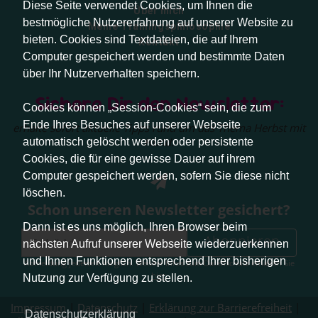
Diese Seite verwendet Cookies, um Ihnen die
Über mich
bestmögliche Nutzererfahrung auf unserer Website zu
Meine Trainingsphilosophie
bieten. Cookies sind Textdateien, die auf Ihrem
Kontakt
Computer gespeichert werden und bestimmte Daten
über Ihr Nutzerverhalten speichern.
Sichere Dir den Newsletter:
Cookies können „Session-Cookies“ sein, die zum
Ende Ihres Besuches auf unserer Webseite
erhalte sofort aktuelle Tipps rund um das Thema Herbst mit
Hund.
automatisch gelöscht werden oder persistente
Cookies, die für eine gewisse Dauer auf ihrem
Computer gespeichert werden, sofern Sie diese nicht
löschen.
Schon unseren Newsletter gesichert?
Dann ist es uns möglich, Ihren Browser beim
Abonnieren
nächsten Aufruf unserer Webseite wiederzuerkennen
und Ihnen Funktionen entsprechend Ihrer bisherigen
Abmeldung jederzeit möglich. Weitere Infos zum Datenschutz erhalten Sie
hier
.
Nutzung zur Verfügung zu stellen.
Impressum
|
Datenschutz
|
Erklärung zur Barrierefreiheit
|
Datenschutzerklärung