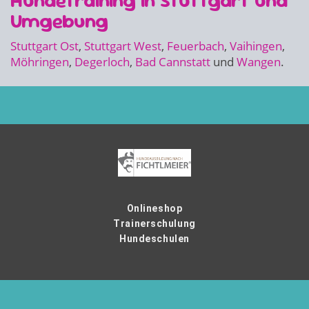
Hundetraining in Stuttgart und
Umgebung
Stuttgart Ost
,
Stuttgart West
,
Feuerbach
,
Vaihingen
,
Möhringen
,
Degerloch
,
Bad Cannstatt
und
Wangen
.
Onlineshop
Trainerschulung
Hundeschulen