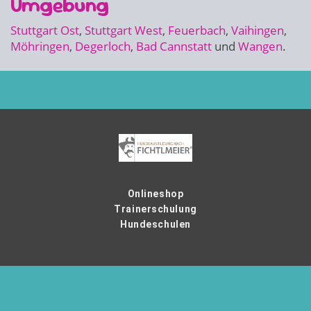
Umgebung
Stuttgart Ost
,
Stuttgart West
,
Feuerbach
,
Vaihingen
,
Möhringen
,
Degerloch
,
Bad Cannstatt
und
Wangen
.
Onlineshop
Trainerschulung
Hundeschulen