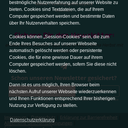
bestmögliche Nutzererfahrung auf unserer Website zu
Meine Trainingsphilosophie
bieten. Cookies sind Textdateien, die auf Ihrem
Kontakt
Computer gespeichert werden und bestimmte Daten
über Ihr Nutzerverhalten speichern.
Sichere Dir den Newsletter:
Cookies können „Session-Cookies“ sein, die zum
Ende Ihres Besuches auf unserer Webseite
erhalte sofort aktuelle Tipps rund um das Thema Herbst mit
Hund.
automatisch gelöscht werden oder persistente
Cookies, die für eine gewisse Dauer auf ihrem
Computer gespeichert werden, sofern Sie diese nicht
löschen.
Schon unseren Newsletter gesichert?
Dann ist es uns möglich, Ihren Browser beim
Abonnieren
nächsten Aufruf unserer Webseite wiederzuerkennen
und Ihnen Funktionen entsprechend Ihrer bisherigen
Abmeldung jederzeit möglich. Weitere Infos zum Datenschutz erhalten Sie
hier
.
Nutzung zur Verfügung zu stellen.
Impressum
|
Datenschutz
|
Erklärung zur Barrierefreiheit
|
Datenschutzerklärung
Allgemeine Geschäftsbedingungen
|