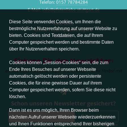
Telefon:
0157 78784284
E-Mail:
info@pfotenliebe-stuttgart.de
Diese Seite verwendet Cookies, um Ihnen die
Über mich
bestmögliche Nutzererfahrung auf unserer Website zu
Meine Trainingsphilosophie
bieten. Cookies sind Textdateien, die auf Ihrem
Kontakt
Computer gespeichert werden und bestimmte Daten
über Ihr Nutzerverhalten speichern.
Sichere Dir den Newsletter:
Cookies können „Session-Cookies“ sein, die zum
Ende Ihres Besuches auf unserer Webseite
erhalte sofort aktuelle Tipps rund um das Thema Herbst mit
Hund.
automatisch gelöscht werden oder persistente
Cookies, die für eine gewisse Dauer auf ihrem
Computer gespeichert werden, sofern Sie diese nicht
löschen.
Schon unseren Newsletter gesichert?
Dann ist es uns möglich, Ihren Browser beim
Abonnieren
nächsten Aufruf unserer Webseite wiederzuerkennen
und Ihnen Funktionen entsprechend Ihrer bisherigen
Abmeldung jederzeit möglich. Weitere Infos zum Datenschutz erhalten Sie