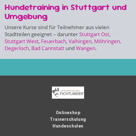
Hundetraining in Stuttgart und
Umgebung
Unsere Kurse sind für Teilnehmer aus vielen
Stadtteilen geeignet – darunter
Stuttgart Ost
,
Stuttgart West
,
Feuerbach
,
Vaihingen
,
Möhringen
,
Degerloch
,
Bad Cannstatt
und
Wangen
.
Onlineshop
Trainerschulung
Hundeschulen