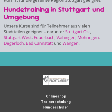
Kurs ist für die gesamte Region Stuttgart geeignet.
Hundetraining in Stuttgart und
Umgebung
Unsere Kurse sind für Teilnehmer aus vielen
Stadtteilen geeignet – darunter
Stuttgart Ost
,
Stuttgart West
,
Feuerbach
,
Vaihingen
,
Möhringen
,
Degerloch
,
Bad Cannstatt
und
Wangen
.
Onlineshop
Trainerschulung
Hundeschulen