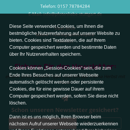
Telefon:
0157 78784284
E-Mail:
info@pfotenliebe-stuttgart.de
Diese Seite verwendet Cookies, um Ihnen die
Über mich
bestmögliche Nutzererfahrung auf unserer Website zu
Meine Trainingsphilosophie
bieten. Cookies sind Textdateien, die auf Ihrem
Kontakt
Computer gespeichert werden und bestimmte Daten
über Ihr Nutzerverhalten speichern.
Sichere Dir den Newsletter:
Cookies können „Session-Cookies“ sein, die zum
Ende Ihres Besuches auf unserer Webseite
erhalte sofort aktuelle Tipps rund um das Thema Herbst mit
Hund.
automatisch gelöscht werden oder persistente
Cookies, die für eine gewisse Dauer auf ihrem
Computer gespeichert werden, sofern Sie diese nicht
löschen.
Schon unseren Newsletter gesichert?
Dann ist es uns möglich, Ihren Browser beim
Abonnieren
nächsten Aufruf unserer Webseite wiederzuerkennen