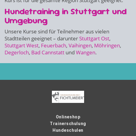
Kurs ist für die gesamte Region Stuttgart geeignet.
Hundetraining in Stuttgart und
Umgebung
Unsere Kurse sind für Teilnehmer aus vielen
Stadtteilen geeignet – darunter
Stuttgart Ost
,
Stuttgart West
,
Feuerbach
,
Vaihingen
,
Möhringen
,
Degerloch
,
Bad Cannstatt
und
Wangen
.
Onlineshop
Trainerschulung
Hundeschulen