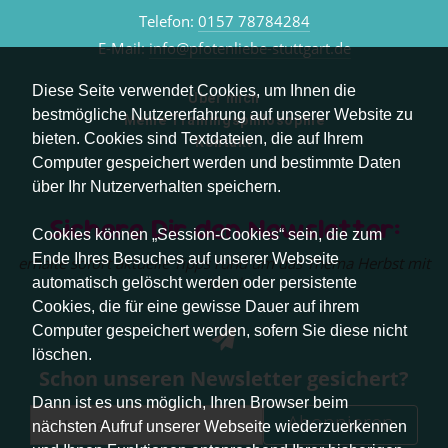
Telefon:
0157 78784284
E-Mail:
info@pfotenliebe-stuttgart.de
Diese Seite verwendet Cookies, um Ihnen die
Über mich
bestmögliche Nutzererfahrung auf unserer Website zu
Meine Trainingsphilosophie
bieten. Cookies sind Textdateien, die auf Ihrem
Kontakt
Computer gespeichert werden und bestimmte Daten
über Ihr Nutzerverhalten speichern.
Sichere Dir den Newsletter:
Cookies können „Session-Cookies“ sein, die zum
Ende Ihres Besuches auf unserer Webseite
erhalte sofort aktuelle Tipps rund um das Thema Herbst mit
Hund.
automatisch gelöscht werden oder persistente
Cookies, die für eine gewisse Dauer auf ihrem
Computer gespeichert werden, sofern Sie diese nicht
löschen.
Schon unseren Newsletter gesichert?
Dann ist es uns möglich, Ihren Browser beim
Abonnieren
nächsten Aufruf unserer Webseite wiederzuerkennen