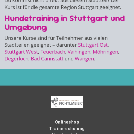
Du kommst nicht direkt aus diesem Stadtteil? Der
Kurs ist für die gesamte Region Stuttgart geeignet.
Hundetraining in Stuttgart und
Umgebung
Unsere Kurse sind für Teilnehmer aus vielen
Stadtteilen geeignet – darunter
Stuttgart Ost
,
Stuttgart West
,
Feuerbach
,
Vaihingen
,
Möhringen
,
Degerloch
,
Bad Cannstatt
und
Wangen
.
Onlineshop
Trainerschulung