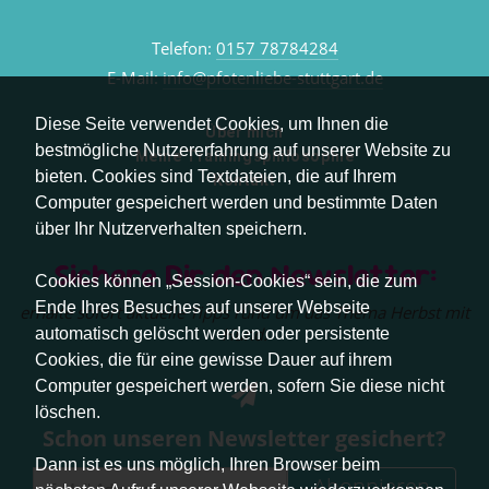
Telefon:
0157 78784284
E-Mail:
info@pfotenliebe-stuttgart.de
Diese Seite verwendet Cookies, um Ihnen die
Über mich
bestmögliche Nutzererfahrung auf unserer Website zu
Meine Trainingsphilosophie
bieten. Cookies sind Textdateien, die auf Ihrem
Kontakt
Computer gespeichert werden und bestimmte Daten
über Ihr Nutzerverhalten speichern.
Sichere Dir den Newsletter:
Cookies können „Session-Cookies“ sein, die zum
Ende Ihres Besuches auf unserer Webseite
erhalte sofort aktuelle Tipps rund um das Thema Herbst mit
Hund.
automatisch gelöscht werden oder persistente
Cookies, die für eine gewisse Dauer auf ihrem
Computer gespeichert werden, sofern Sie diese nicht
löschen.
Schon unseren Newsletter gesichert?
Dann ist es uns möglich, Ihren Browser beim
Abonnieren