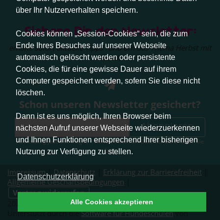
über Ihr Nutzerverhalten speichern.
Sichere Dir den Newsletter:
Cookies können „Session-Cookies“ sein, die zum
Ende Ihres Besuches auf unserer Webseite
erhalte sofort aktuelle Tipps rund um das Thema Herbst mit
Hund.
automatisch gelöscht werden oder persistente
Cookies, die für eine gewisse Dauer auf ihrem
Computer gespeichert werden, sofern Sie diese nicht
löschen.
Schon unseren Newsletter gesichert?
Dann ist es uns möglich, Ihren Browser beim
Abonnieren
nächsten Aufruf unserer Webseite wiederzuerkennen
und Ihnen Funktionen entsprechend Ihrer bisherigen
Abmeldung jederzeit möglich. Weitere Infos zum Datenschutz erhalten Sie
hier
.
Nutzung zur Verfügung zu stellen.
Impressum
|
Datenschutz
|
Erklärung zur Barrierefreiheit
|
Datenschutzerklärung
Allgemeine Geschäftsbedingungen
|
Vertrag widerrufen
Alle Cookies akzeptieren
2026 © Pfotenliebe Stuttgart. Alle Rechte vorbehalten.
Unterstützt durch die
Software für Hundeschulen
von