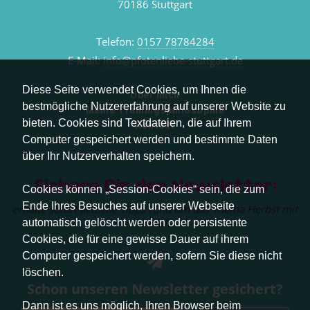
70186 Stuttgart
Telefon:
0157 78784284
E-Mail:
info@pfotenliebe-stuttgart.de
Diese Seite verwendet Cookies, um Ihnen die
Über mich
bestmögliche Nutzererfahrung auf unserer Website zu
Meine Trainingsphilosophie
bieten. Cookies sind Textdateien, die auf Ihrem
Kontakt
Computer gespeichert werden und bestimmte Daten
über Ihr Nutzerverhalten speichern.
Sichere Dir den Newsletter:
Cookies können „Session-Cookies“ sein, die zum
Ende Ihres Besuches auf unserer Webseite
erhalte sofort aktuelle Tipps rund um das Thema Herbst mit
Hund.
automatisch gelöscht werden oder persistente
Cookies, die für eine gewisse Dauer auf ihrem
Computer gespeichert werden, sofern Sie diese nicht
löschen.
Schon unseren Newsletter gesichert?
Dann ist es uns möglich, Ihren Browser beim