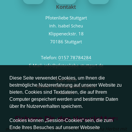
Kontakt
Pfotenliebe Stuttgart
Inh. Isabel Scheu
Klippeneckstr. 18
70186 Stuttgart
Telefon:
0157 78784284
E-Mail:
info@pfotenliebe-stuttgart.de
Diese Seite verwendet Cookies, um Ihnen die
Über mich
bestmögliche Nutzererfahrung auf unserer Website zu
Meine Trainingsphilosophie
bieten. Cookies sind Textdateien, die auf Ihrem
Kontakt
Computer gespeichert werden und bestimmte Daten
über Ihr Nutzerverhalten speichern.
Sichere Dir den Newsletter:
Cookies können „Session-Cookies“ sein, die zum
Ende Ihres Besuches auf unserer Webseite
erhalte sofort aktuelle Tipps rund um das Thema Herbst mit