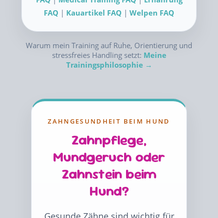
FAQ
|
Kauartikel FAQ
|
Welpen FAQ
Warum mein Training auf Ruhe, Orientierung und
stressfreies Handling setzt:
Meine
Trainingsphilosophie →
ZAHNGESUNDHEIT BEIM HUND
Zahnpflege,
Mundgeruch oder
Zahnstein beim
Hund?
Gesunde Zähne sind wichtig für