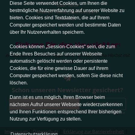
Diese Seite verwendet Cookies, um Ihnen die
Über mich
bestmögliche Nutzererfahrung auf unserer Website zu
Meine Trainingsphilosophie
bieten. Cookies sind Textdateien, die auf Ihrem
Kontakt
Computer gespeichert werden und bestimmte Daten
über Ihr Nutzerverhalten speichern.
Sichere Dir den Newsletter:
Cookies können „Session-Cookies“ sein, die zum
Ende Ihres Besuches auf unserer Webseite
erhalte sofort aktuelle Tipps rund um das Thema Herbst mit
Hund.
automatisch gelöscht werden oder persistente
Cookies, die für eine gewisse Dauer auf ihrem
Computer gespeichert werden, sofern Sie diese nicht
löschen.
Schon unseren Newsletter gesichert?
Dann ist es uns möglich, Ihren Browser beim
Abonnieren
nächsten Aufruf unserer Webseite wiederzuerkennen
und Ihnen Funktionen entsprechend Ihrer bisherigen
Abmeldung jederzeit möglich. Weitere Infos zum Datenschutz erhalten Sie
hier
.
Nutzung zur Verfügung zu stellen.
Impressum
|
Datenschutz
|
Erklärung zur Barrierefreiheit
|
Datenschutzerklärung