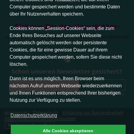
Kontakt
Computer gespeichert werden und bestimmte Daten
über Ihr Nutzerverhalten speichern.
Sichere Dir den Newsletter:
Cookies können „Session-Cookies“ sein, die zum
Ende Ihres Besuches auf unserer Webseite
erhalte sofort aktuelle Tipps rund um das Thema Herbst mit
Hund.
automatisch gelöscht werden oder persistente
Cookies, die für eine gewisse Dauer auf ihrem
Computer gespeichert werden, sofern Sie diese nicht
löschen.
Schon unseren Newsletter gesichert?
Dann ist es uns möglich, Ihren Browser beim
Abonnieren
nächsten Aufruf unserer Webseite wiederzuerkennen
und Ihnen Funktionen entsprechend Ihrer bisherigen
Abmeldung jederzeit möglich. Weitere Infos zum Datenschutz erhalten Sie
hier
.
Nutzung zur Verfügung zu stellen.
Impressum
|
Datenschutz
|
Erklärung zur Barrierefreiheit
|
Datenschutzerklärung
Allgemeine Geschäftsbedingungen
|
Vertrag widerrufen
Alle Cookies akzeptieren
2026 © Pfotenliebe Stuttgart. Alle Rechte vorbehalten.