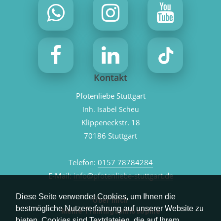
Kontakt
Pfotenliebe Stuttgart
Inh. Isabel Scheu
Klippeneckstr. 18
70186 Stuttgart
Telefon:
0157 78784284
E-Mail:
info@pfotenliebe-stuttgart.de
Diese Seite verwendet Cookies, um Ihnen die
Über mich
bestmögliche Nutzererfahrung auf unserer Website zu
Meine Trainingsphilosophie
bieten. Cookies sind Textdateien, die auf Ihrem