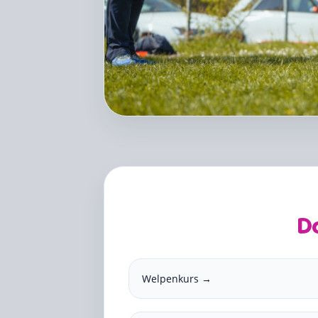
D
Welpenkurs →