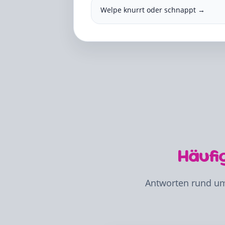
Welpe knurrt oder schnappt →
Häufi
Antworten rund um