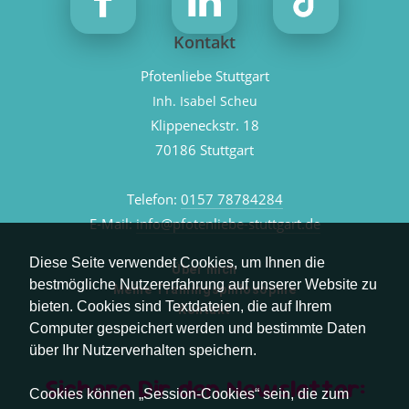
Kontakt
Pfotenliebe Stuttgart
Inh. Isabel Scheu
Klippeneckstr. 18
70186 Stuttgart
Telefon:
0157 78784284
E-Mail:
info@pfotenliebe-stuttgart.de
Diese Seite verwendet Cookies, um Ihnen die
Über mich
bestmögliche Nutzererfahrung auf unserer Website zu
Meine Trainingsphilosophie
bieten. Cookies sind Textdateien, die auf Ihrem
Kontakt
Computer gespeichert werden und bestimmte Daten
über Ihr Nutzerverhalten speichern.
Sichere Dir den Newsletter:
Cookies können „Session-Cookies“ sein, die zum