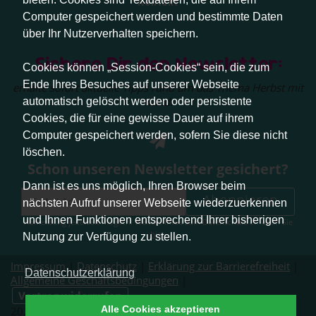
Kontakt
Computer gespeichert werden und bestimmte Daten
über Ihr Nutzerverhalten speichern.
Sichere Dir den Newsletter:
Cookies können „Session-Cookies“ sein, die zum
Ende Ihres Besuches auf unserer Webseite
erhalte sofort aktuelle Tipps rund um das Thema Herbst mit
Hund.
automatisch gelöscht werden oder persistente
Cookies, die für eine gewisse Dauer auf ihrem
Computer gespeichert werden, sofern Sie diese nicht
löschen.
Schon unseren Newsletter gesichert?
Dann ist es uns möglich, Ihren Browser beim
Abonnieren
nächsten Aufruf unserer Webseite wiederzuerkennen
und Ihnen Funktionen entsprechend Ihrer bisherigen
Abmeldung jederzeit möglich. Weitere Infos zum Datenschutz erhalten Sie
hier
.
Nutzung zur Verfügung zu stellen.
Impressum
|
Datenschutz
|
Erklärung zur Barrierefreiheit
|
Datenschutzerklärung
Allgemeine Geschäftsbedingungen
|
Vertrag widerrufen
Alle Cookies akzeptieren
2026 © Pfotenliebe Stuttgart. Alle Rechte vorbehalten.