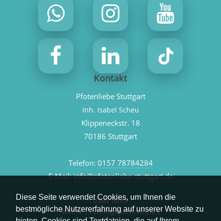
Kontakt
Pfotenliebe Stuttgart
Inh. Isabel Scheu
Klippeneckstr. 18
70186 Stuttgart
Telefon:
0157 78784284
E-Mail:
info@pfotenliebe-stuttgart.de
Diese Seite verwendet Cookies, um Ihnen die
Über mich
bestmögliche Nutzererfahrung auf unserer Website zu
Meine Trainingsphilosophie
bieten. Cookies sind Textdateien, die auf Ihrem