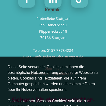
Kontakt
Pfotenliebe Stuttgart
Inh. Isabel Scheu
Klippeneckstr. 18
70186 Stuttgart
Telefon:
0157 78784284
E-Mail:
info@pfotenliebe-stuttgart.de
Diese Seite verwendet Cookies, um Ihnen die
Über mich
bestmögliche Nutzererfahrung auf unserer Website zu
Meine Trainingsphilosophie
bieten. Cookies sind Textdateien, die auf Ihrem
Kontakt
Computer gespeichert werden und bestimmte Daten
über Ihr Nutzerverhalten speichern.
Sichere Dir den Newsletter:
Cookies können „Session-Cookies“ sein, die zum