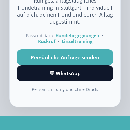
Ruhiges, alltagstaugliches
Hundetraining in Stuttgart – individuell
auf dich, deinen Hund und euren Alltag
abgestimmt.
Passend dazu:
Hundebegegnungen
•
Rückruf
•
Einzeltraining
Persönliche Anfrage senden
💬 WhatsApp
Persönlich, ruhig und ohne Druck.