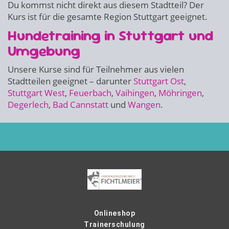
Du kommst nicht direkt aus diesem Stadtteil? Der
Kurs ist für die gesamte Region Stuttgart geeignet.
Hundetraining in Stuttgart und
Umgebung
Unsere Kurse sind für Teilnehmer aus vielen
Stadtteilen geeignet – darunter
Stuttgart Ost
,
Stuttgart West
,
Feuerbach
,
Vaihingen
,
Möhringen
,
Degerlech
,
Bad Cannstatt
und
Wangen
.
Onlineshop
Trainerschulung