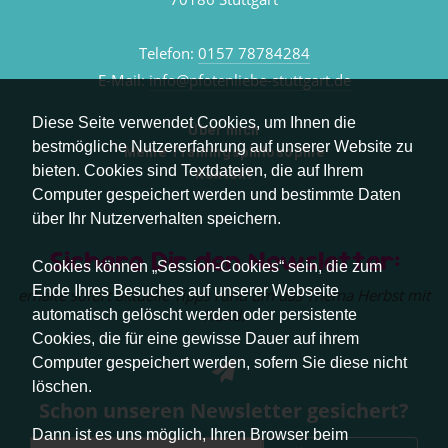
Telefon:
0157 78784284
E-Mail:
info@pfotenliebe-stuttgart.de
Diese Seite verwendet Cookies, um Ihnen die
Über mich
bestmögliche Nutzererfahrung auf unserer Website zu
Meine Trainingsphilosophie
bieten. Cookies sind Textdateien, die auf Ihrem
Kontakt
Computer gespeichert werden und bestimmte Daten
über Ihr Nutzerverhalten speichern.
Sichere Dir den Newsletter:
Cookies können „Session-Cookies“ sein, die zum
Ende Ihres Besuches auf unserer Webseite
erhalte sofort aktuelle Tipps rund um das Thema Herbst mit
Hund.
automatisch gelöscht werden oder persistente
Cookies, die für eine gewisse Dauer auf ihrem
Computer gespeichert werden, sofern Sie diese nicht
löschen.
Schon unseren Newsletter gesichert?
Dann ist es uns möglich, Ihren Browser beim