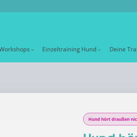
Workshops
Einzeltraining Hund
Deine Tra
Hund hört draußen nic