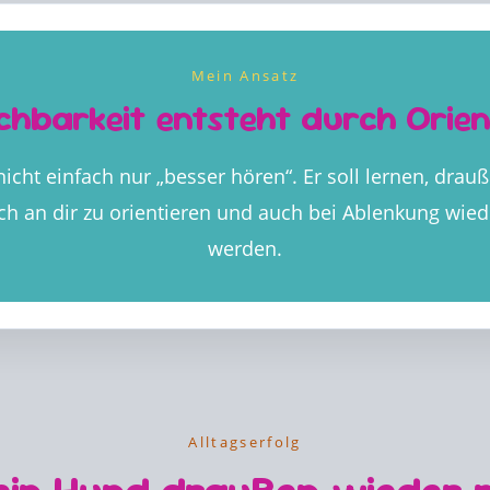
Mein Ansatz
chbarkeit entsteht durch Orien
icht einfach nur „besser hören“. Er soll lernen, drau
ch an dir zu orientieren und auch bei Ablenkung wied
werden.
Alltagserfolg