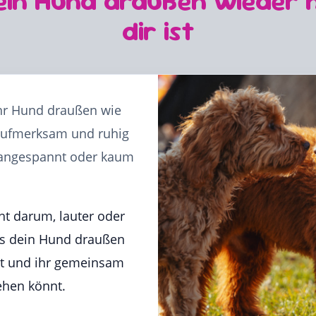
in Hund draußen wieder 
dir ist
ihr Hund draußen wie
aufmerksam und ruhig
, angespannt oder kaum
ht darum, lauter oder
ass dein Hund draußen
et und ihr gemeinsam
ehen könnt.