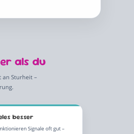
er als du
 an Sturheit –
rung.
eles besser
ktionieren Signale oft gut –