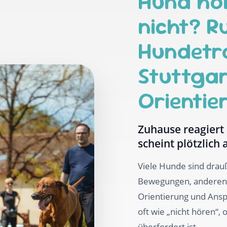
Hund hö
nicht? R
Hundetra
Stuttga
Orientie
Zuhause reagiert
scheint plötzlich 
Viele Hunde sind drau
Bewegungen, anderen
Orientierung und Ansp
oft wie „nicht hören“,
überfordert ist.