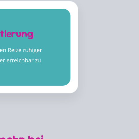
tierung
ßen Reize ruhiger
er erreichbar zu