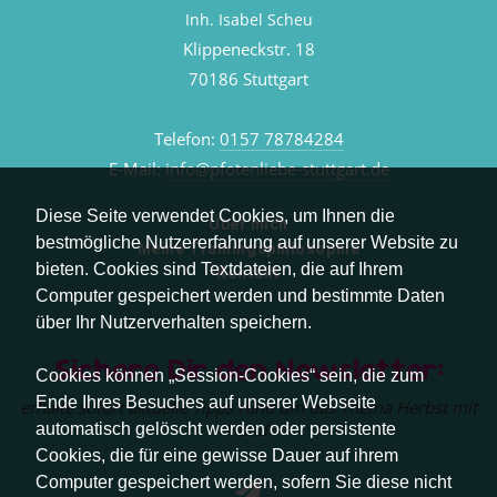
Inh. Isabel Scheu
Klippeneckstr. 18
70186 Stuttgart
Telefon:
0157 78784284
E-Mail:
info@pfotenliebe-stuttgart.de
Diese Seite verwendet Cookies, um Ihnen die
Über mich
bestmögliche Nutzererfahrung auf unserer Website zu
Meine Trainingsphilosophie
bieten. Cookies sind Textdateien, die auf Ihrem
Kontakt
Computer gespeichert werden und bestimmte Daten
über Ihr Nutzerverhalten speichern.
Sichere Dir den Newsletter:
Cookies können „Session-Cookies“ sein, die zum
Ende Ihres Besuches auf unserer Webseite
erhalte sofort aktuelle Tipps rund um das Thema Herbst mit
Hund.
automatisch gelöscht werden oder persistente
Cookies, die für eine gewisse Dauer auf ihrem
Computer gespeichert werden, sofern Sie diese nicht