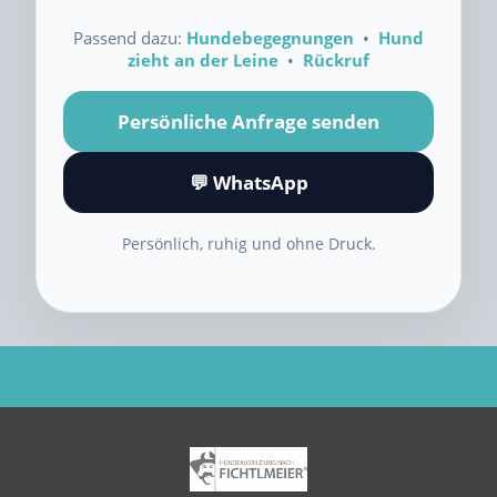
Passend dazu:
Hundebegegnungen
•
Hund
zieht an der Leine
•
Rückruf
Persönliche Anfrage senden
💬 WhatsApp
Persönlich, ruhig und ohne Druck.