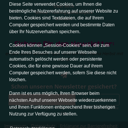
Diese Seite verwendet Cookies, um Ihnen die
Über mich
bestmögliche Nutzererfahrung auf unserer Website zu
Meine Trainingsphilosophie
bieten. Cookies sind Textdateien, die auf Ihrem
Kontakt
Computer gespeichert werden und bestimmte Daten
über Ihr Nutzerverhalten speichern.
Sichere Dir den Newsletter:
Cookies können „Session-Cookies“ sein, die zum
Ende Ihres Besuches auf unserer Webseite
erhalte sofort aktuelle Tipps rund um das Thema Herbst mit
Hund.
automatisch gelöscht werden oder persistente
Cookies, die für eine gewisse Dauer auf ihrem
Computer gespeichert werden, sofern Sie diese nicht
löschen.
Schon unseren Newsletter gesichert?
Dann ist es uns möglich, Ihren Browser beim
Abonnieren
nächsten Aufruf unserer Webseite wiederzuerkennen
und Ihnen Funktionen entsprechend Ihrer bisherigen
Abmeldung jederzeit möglich. Weitere Infos zum Datenschutz erhalten Sie
hier
.
Nutzung zur Verfügung zu stellen.
Impressum
|
Datenschutz
|
Erklärung zur Barrierefreiheit
|