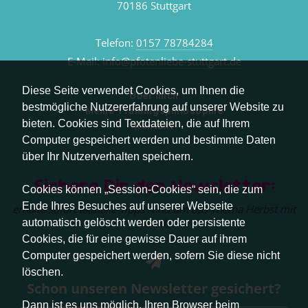
70186 Stuttgart
Telefon:
0157 78784284
E-Mail:
info@pfotenliebe-stuttgart.de
Diese Seite verwendet Cookies, um Ihnen die
Über mich
bestmögliche Nutzererfahrung auf unserer Website zu
Meine Trainingsphilosophie
bieten. Cookies sind Textdateien, die auf Ihrem
Kontakt
Computer gespeichert werden und bestimmte Daten
über Ihr Nutzerverhalten speichern.
Sichere Dir den Newsletter:
Cookies können „Session-Cookies“ sein, die zum
Ende Ihres Besuches auf unserer Webseite
erhalte sofort aktuelle Tipps rund um das Thema Herbst mit
Hund.
automatisch gelöscht werden oder persistente
Cookies, die für eine gewisse Dauer auf ihrem
Computer gespeichert werden, sofern Sie diese nicht
löschen.
Schon unseren Newsletter gesichert?
Dann ist es uns möglich, Ihren Browser beim