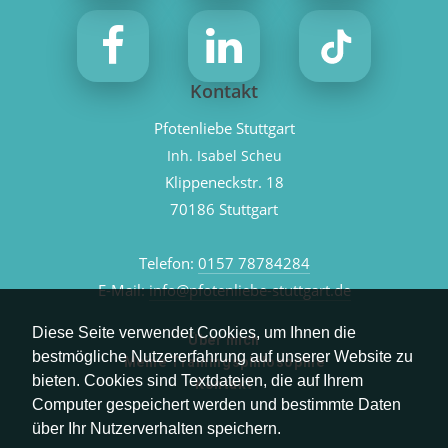
Kontakt
Pfotenliebe Stuttgart
Inh. Isabel Scheu
Klippeneckstr. 18
70186 Stuttgart
Telefon:
0157 78784284
E-Mail:
info@pfotenliebe-stuttgart.de
Diese Seite verwendet Cookies, um Ihnen die
Über mich
bestmögliche Nutzererfahrung auf unserer Website zu
Meine Trainingsphilosophie
bieten. Cookies sind Textdateien, die auf Ihrem
Kontakt
Computer gespeichert werden und bestimmte Daten
über Ihr Nutzerverhalten speichern.