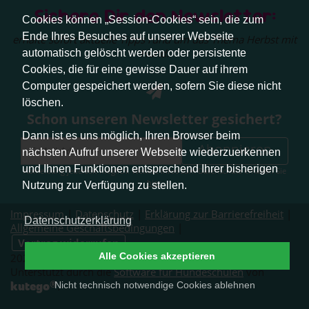
Sichere Dir den Newsletter:
Cookies können „Session-Cookies“ sein, die zum
Ende Ihres Besuches auf unserer Webseite
erhalte sofort aktuelle Tipps rund um das Thema Herbst mit
Hund.
automatisch gelöscht werden oder persistente
Cookies, die für eine gewisse Dauer auf ihrem
Computer gespeichert werden, sofern Sie diese nicht
löschen.
Schon unseren Newsletter gesichert?
Dann ist es uns möglich, Ihren Browser beim
Abonnieren
nächsten Aufruf unserer Webseite wiederzuerkennen
und Ihnen Funktionen entsprechend Ihrer bisherigen
Abmeldung jederzeit möglich. Weitere Infos zum Datenschutz erhalten Sie
hier
.
Nutzung zur Verfügung zu stellen.
Impressum
|
Datenschutz
|
Erklärung zur Barrierefreiheit
|
Datenschutzerklärung
Allgemeine Geschäftsbedingungen
|
Vertrag widerrufen
Alle Cookies akzeptieren
2026 © Pfotenliebe Stuttgart. Alle Rechte vorbehalten.
Unterstützt durch die
Software für Hundeschulen
von
®
kutego
Nicht technisch notwendige Cookies ablehnen
.