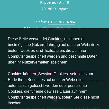
Klippeneckstr. 18
70186 Stuttgart
Telefon:
0157 78784284
E-Mail:
info@pfotenliebe-stuttgart.de
Diese Seite verwendet Cookies, um Ihnen die
Über mich
bestmögliche Nutzererfahrung auf unserer Website zu
Meine Trainingsphilosophie
bieten. Cookies sind Textdateien, die auf Ihrem
Kontakt
Computer gespeichert werden und bestimmte Daten
über Ihr Nutzerverhalten speichern.
Sichere Dir den Newsletter:
Cookies können „Session-Cookies“ sein, die zum
Ende Ihres Besuches auf unserer Webseite
erhalte sofort aktuelle Tipps rund um das Thema Herbst mit
Hund.
automatisch gelöscht werden oder persistente
Cookies, die für eine gewisse Dauer auf ihrem
Computer gespeichert werden, sofern Sie diese nicht
löschen.
Schon unseren Newsletter gesichert?