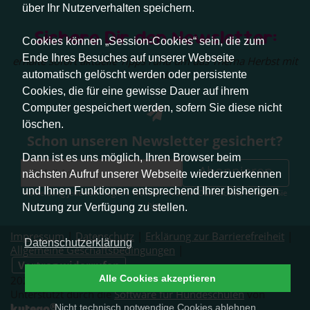
über Ihr Nutzerverhalten speichern.
Sichere Dir den Newsletter:
Cookies können „Session-Cookies“ sein, die zum
Ende Ihres Besuches auf unserer Webseite
erhalte sofort aktuelle Tipps rund um das Thema Herbst mit
Hund.
automatisch gelöscht werden oder persistente
Cookies, die für eine gewisse Dauer auf ihrem
Computer gespeichert werden, sofern Sie diese nicht
löschen.
Schon unseren Newsletter gesichert?
Dann ist es uns möglich, Ihren Browser beim
Abonnieren
nächsten Aufruf unserer Webseite wiederzuerkennen
und Ihnen Funktionen entsprechend Ihrer bisherigen
Abmeldung jederzeit möglich. Weitere Infos zum Datenschutz erhalten Sie
hier
.
Nutzung zur Verfügung zu stellen.
Impressum
|
Datenschutz
|
Erklärung zur Barrierefreiheit
|
Datenschutzerklärung
Allgemeine Geschäftsbedingungen
|
Vertrag widerrufen
Alle Cookies akzeptieren
2026 © Pfotenliebe Stuttgart. Alle Rechte vorbehalten.
Unterstützt durch die
Software für Hundeschulen
von
®
kutego
Nicht technisch notwendige Cookies ablehnen
.