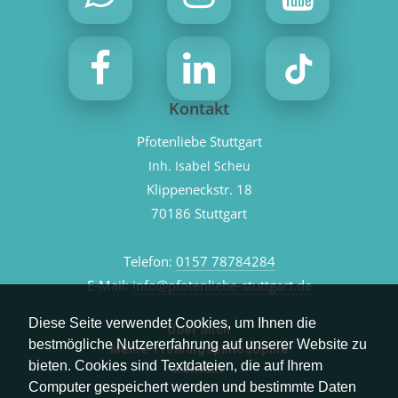
Kontakt
Pfotenliebe Stuttgart
Inh. Isabel Scheu
Klippeneckstr. 18
70186 Stuttgart
Telefon:
0157 78784284
E-Mail:
info@pfotenliebe-stuttgart.de
Diese Seite verwendet Cookies, um Ihnen die
Über mich
bestmögliche Nutzererfahrung auf unserer Website zu
Meine Trainingsphilosophie
bieten. Cookies sind Textdateien, die auf Ihrem
Kontakt
Computer gespeichert werden und bestimmte Daten