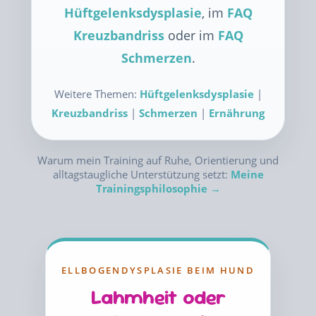
Hüftgelenksdysplasie
, im
FAQ
Kreuzbandriss
oder im
FAQ
Schmerzen
.
Weitere Themen:
Hüftgelenksdysplasie
|
Kreuzbandriss
|
Schmerzen
|
Ernährung
Warum mein Training auf Ruhe, Orientierung und
alltagstaugliche Unterstützung setzt:
Meine
Trainingsphilosophie →
ELLBOGENDYSPLASIE BEIM HUND
Lahmheit oder